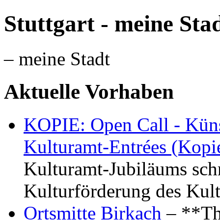
Stuttgart - meine Sta
– meine Stadt
Aktuelle Vorhaben
KOPIE: Open Call - Küns
Kulturamt-Entrées (Kopi
Kulturamt-Jubiläums schr
Kulturförderung des Kul
Ortsmitte Birkach
– **Th