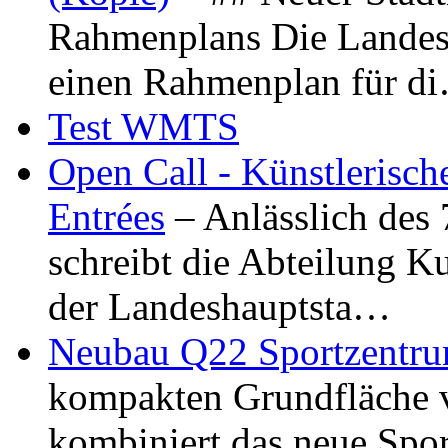
Rahmenplans Die Landesha
einen Rahmenplan für d
Test WMTS
Open Call - Künstlerisch
Entrées
– Anlässlich des
schreibt die Abteilung K
der Landeshauptsta…
Neubau Q22 Sportzentru
kompakten Grundfläche 
kombiniert das neue Spo