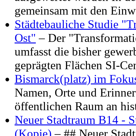
gemeinsam mit den Ein
Städtebauliche Studie "
Ost"
– Der "Transformat
umfasst die bisher gewer
geprägten Flächen SI-C
Bismarck(platz) im Foku
Namen, Orte und Erinner
öffentlichen Raum an hi
Neuer Stadtraum B14 - S
(Kopie)
– ## Neuer Stad