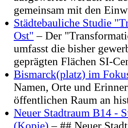
gemeinsam mit den Ein
Städtebauliche Studie "
Ost"
– Der "Transformat
umfasst die bisher gewer
geprägten Flächen SI-C
Bismarck(platz) im Foku
Namen, Orte und Erinner
öffentlichen Raum an hi
Neuer Stadtraum B14 - S
(Kopie)
– ## Neuer Stad