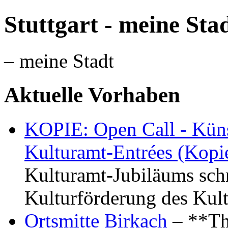
Stuttgart - meine Sta
– meine Stadt
Aktuelle Vorhaben
KOPIE: Open Call - Küns
Kulturamt-Entrées (Kopi
Kulturamt-Jubiläums schr
Kulturförderung des Kul
Ortsmitte Birkach
– **Th