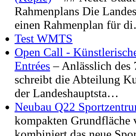
Rahmenplans Die Landesha
einen Rahmenplan für d
Test WMTS
Open Call - Künstlerisch
Entrées
– Anlässlich des
schreibt die Abteilung K
der Landeshauptsta…
Neubau Q22 Sportzentru
kompakten Grundfläche 
kombiniert das neue Spo