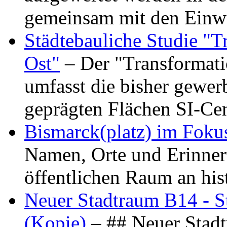
gemeinsam mit den Ein
Städtebauliche Studie "
Ost"
– Der "Transformat
umfasst die bisher gewer
geprägten Flächen SI-C
Bismarck(platz) im Foku
Namen, Orte und Erinner
öffentlichen Raum an hi
Neuer Stadtraum B14 - S
(Kopie)
– ## Neuer Stad