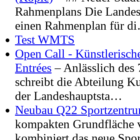
Rahmenplans Die Landesha
einen Rahmenplan für d
Test WMTS
Open Call - Künstlerisch
Entrées
– Anlässlich des
schreibt die Abteilung K
der Landeshauptsta…
Neubau Q22 Sportzentru
kompakten Grundfläche 
kombiniert das neue Spo