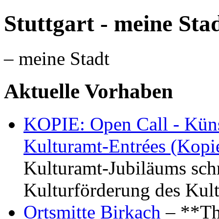
Stuttgart - meine Sta
– meine Stadt
Aktuelle Vorhaben
KOPIE: Open Call - Küns
Kulturamt-Entrées (Kopi
Kulturamt-Jubiläums schr
Kulturförderung des Kul
Ortsmitte Birkach
– **Th