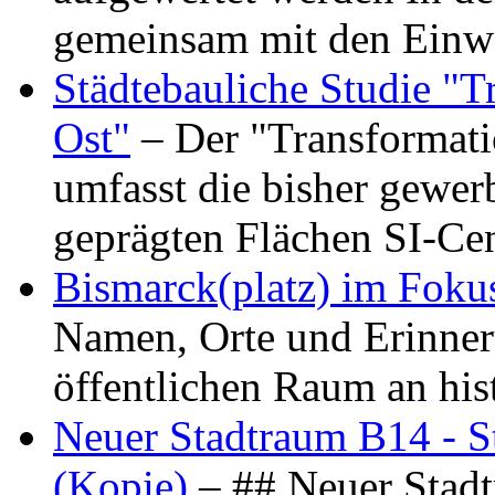
gemeinsam mit den Ein
Städtebauliche Studie "
Ost"
– Der "Transformat
umfasst die bisher gewer
geprägten Flächen SI-C
Bismarck(platz) im Foku
Namen, Orte und Erinner
öffentlichen Raum an hi
Neuer Stadtraum B14 - S
(Kopie)
– ## Neuer Stad