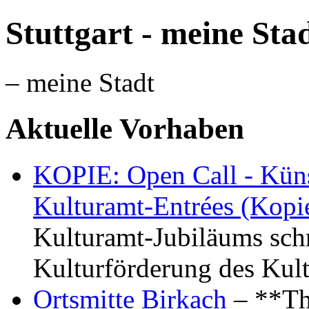
Stuttgart - meine Sta
– meine Stadt
Aktuelle Vorhaben
KOPIE: Open Call - Küns
Kulturamt-Entrées (Kopi
Kulturamt-Jubiläums schr
Kulturförderung des Kul
Ortsmitte Birkach
– **Th