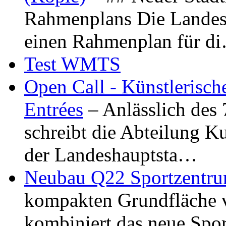
Rahmenplans Die Landesha
einen Rahmenplan für d
Test WMTS
Open Call - Künstlerisch
Entrées
– Anlässlich des
schreibt die Abteilung K
der Landeshauptsta…
Neubau Q22 Sportzentru
kompakten Grundfläche 
kombiniert das neue Spo