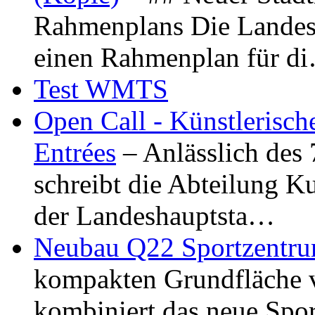
Rahmenplans Die Landesha
einen Rahmenplan für d
Test WMTS
Open Call - Künstlerisch
Entrées
– Anlässlich des
schreibt die Abteilung K
der Landeshauptsta…
Neubau Q22 Sportzentru
kompakten Grundfläche 
kombiniert das neue Spo