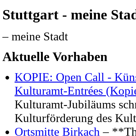
Stuttgart - meine Sta
– meine Stadt
Aktuelle Vorhaben
KOPIE: Open Call - Küns
Kulturamt-Entrées (Kopi
Kulturamt-Jubiläums schr
Kulturförderung des Kul
Ortsmitte Birkach
– **Th