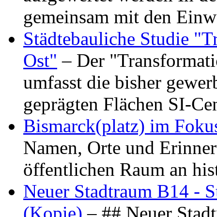
gemeinsam mit den Ein
Städtebauliche Studie "
Ost"
– Der "Transformat
umfasst die bisher gewer
geprägten Flächen SI-C
Bismarck(platz) im Foku
Namen, Orte und Erinner
öffentlichen Raum an hi
Neuer Stadtraum B14 - S
(Kopie)
– ## Neuer Stad