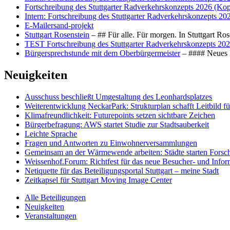
Fortschreibung des Stuttgarter Radverkehrskonzepts 2026 (Kop
Intern: Fortschreibung des Stuttgarter Radverkehrskonzepts 20
E-Mailersand-projekt
Stuttgart Rosenstein
– ## Für alle. Für morgen. In Stuttgart R
TEST Fortschreibung des Stuttgarter Radverkehrskonzepts 202
Bürgersprechstunde mit dem Oberbürgermeister
– #### Neues F
Neuigkeiten
Ausschuss beschließt Umgestaltung des Leonhards­platzes
Weiterentwicklung NeckarPark: Strukturplan schafft Leitbild für
Klimafreundlichkeit: Futurepoints setzen sichtbare Zeichen
Bürgerbefragung: AWS startet Studie zur Stadtsauberkeit
Leichte Sprache
Fragen und Antworten zu Einwohnerversammlungen
Gemeinsam an der Wärmewende arbeiten: Städte starten Fors
Weissenhof.Forum: Richtfest für das neue Besucher- und Info
Netiquette für das Beteiligungsportal Stuttgart – meine Stadt
Zeitkapsel für Stuttgart Moving Image Center
Alle Beteiligungen
Neuigkeiten
Veranstaltungen