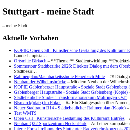
Stuttgart - meine Stadt
– meine Stadt
Aktuelle Vorhaben
KOPIE: Open Call - Künstlerische Gestaltung des Kulturamt-E
Landeshauptsta…
Ortsmitte Birkach
– **Thema:** Stadtentwicklung **Projektzi
Sommertour Stadtbezirke 2026: Direkter Dialog mit dem Oberb
Stadtbezir…
Rahmenplan/Machbarkeitsstudie Feuerbach Mitte
– ## Dialog 
Neubau der Wilhelmsbrücke
– Mit dem Neubau der Wilhelmsbrü
KOPIE Gablenberger Hauptstraße - Soziale Stadt Gablenberg 
Gablenberger Hauptstraße - Soziale Stadt Gablenberg (Kopie)
–
Städtebauliche Studie "Transformationsraum Möhringen-Ost"
–
Bismarck(platz) im Fokus
– ## Ein Stadtgespräch über Namen, 
Neuer Stadtraum B14 - Städtebaulicher Rahmenplan (Kopie)
– 
Test WMTS
Open Call - Künstlerische Gestaltung des Kulturamt-Entrées
– 
Neubau Q22 Sportzentrum NeckarPark
– Auf einer kompakten
Intern: Fortschreibung des Stuttgarter Radverkehrskonzepts 20