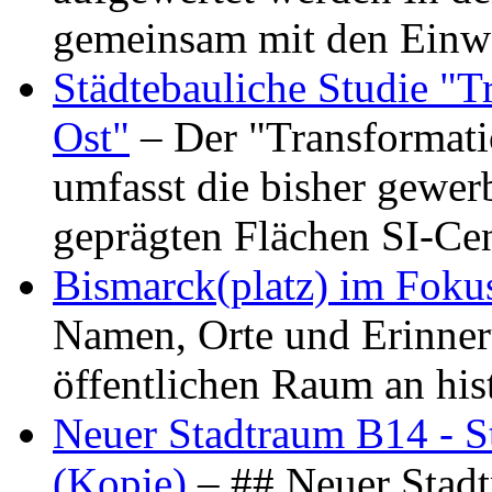
gemeinsam mit den Ein
Städtebauliche Studie "
Ost"
– Der "Transformat
umfasst die bisher gewer
geprägten Flächen SI-C
Bismarck(platz) im Foku
Namen, Orte und Erinner
öffentlichen Raum an hi
Neuer Stadtraum B14 - S
(Kopie)
– ## Neuer Stad