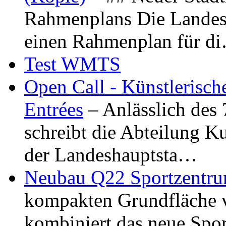
Rahmenplans Die Landesha
einen Rahmenplan für d
Test WMTS
Open Call - Künstlerisch
Entrées
– Anlässlich des
schreibt die Abteilung K
der Landeshauptsta…
Neubau Q22 Sportzentru
kompakten Grundfläche 
kombiniert das neue Spo