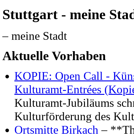
Stuttgart - meine Sta
– meine Stadt
Aktuelle Vorhaben
KOPIE: Open Call - Küns
Kulturamt-Entrées (Kopi
Kulturamt-Jubiläums schr
Kulturförderung des Kul
Ortsmitte Birkach
– **Th