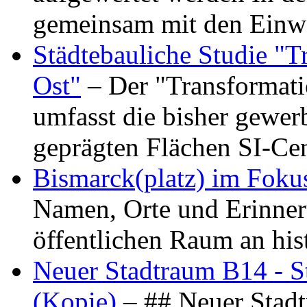
gemeinsam mit den Ein
Städtebauliche Studie "
Ost"
– Der "Transformat
umfasst die bisher gewer
geprägten Flächen SI-C
Bismarck(platz) im Foku
Namen, Orte und Erinner
öffentlichen Raum an hi
Neuer Stadtraum B14 - S
(Kopie)
– ## Neuer Stad