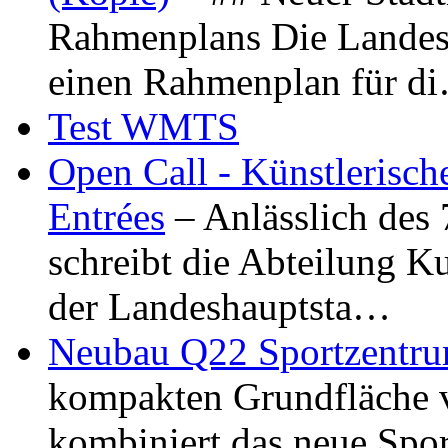
Rahmenplans Die Landesha
einen Rahmenplan für d
Test WMTS
Open Call - Künstlerisch
Entrées
– Anlässlich des
schreibt die Abteilung K
der Landeshauptsta…
Neubau Q22 Sportzentru
kompakten Grundfläche 
kombiniert das neue Spo