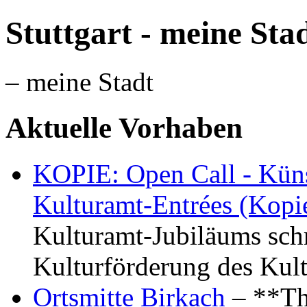
Stuttgart - meine Sta
– meine Stadt
Aktuelle Vorhaben
KOPIE: Open Call - Küns
Kulturamt-Entrées (Kopi
Kulturamt-Jubiläums schr
Kulturförderung des Kul
Ortsmitte Birkach
– **Th