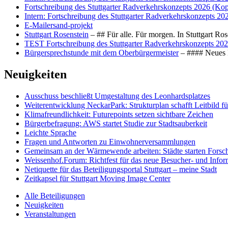
Fortschreibung des Stuttgarter Radverkehrskonzepts 2026 (Kop
Intern: Fortschreibung des Stuttgarter Radverkehrskonzepts 20
E-Mailersand-projekt
Stuttgart Rosenstein
– ## Für alle. Für morgen. In Stuttgart R
TEST Fortschreibung des Stuttgarter Radverkehrskonzepts 202
Bürgersprechstunde mit dem Oberbürgermeister
– #### Neues F
Neuigkeiten
Ausschuss beschließt Umgestaltung des Leonhards­platzes
Weiterentwicklung NeckarPark: Strukturplan schafft Leitbild für
Klimafreundlichkeit: Futurepoints setzen sichtbare Zeichen
Bürgerbefragung: AWS startet Studie zur Stadtsauberkeit
Leichte Sprache
Fragen und Antworten zu Einwohnerversammlungen
Gemeinsam an der Wärmewende arbeiten: Städte starten Fors
Weissenhof.Forum: Richtfest für das neue Besucher- und Info
Netiquette für das Beteiligungsportal Stuttgart – meine Stadt
Zeitkapsel für Stuttgart Moving Image Center
Alle Beteiligungen
Neuigkeiten
Veranstaltungen