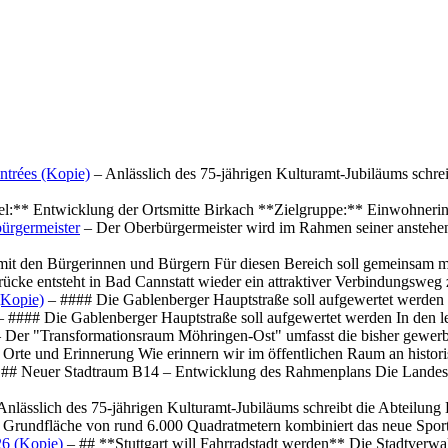
ntrées (Kopie)
– Anlässlich des 75-jährigen Kulturamt-Jubiläums schre
el:** Entwicklung der Ortsmitte Birkach **Zielgruppe:** Einwohner
ürgermeister
– Der Oberbürgermeister wird im Rahmen seiner anstehe
mit den Bürgerinnen und Bürgern Für diesen Bereich soll gemeinsam
cke entsteht in Bad Cannstatt wieder ein attraktiver Verbindungswe
(Kopie)
– #### Die Gablenberger Hauptstraße soll aufgewertet werde
 #### Die Gablenberger Hauptstraße soll aufgewertet werden In den
 Der "Transformationsraum Möhringen-Ost" umfasst die bisher gewerb
Orte und Erinnerung Wie erinnern wir im öffentlichen Raum an histo
## Neuer Stadtraum B14 – Entwicklung des Rahmenplans Die Landesha
Anlässlich des 75-jährigen Kulturamt-Jubiläums schreibt die Abteilun
 Grundfläche von rund 6.000 Quadratmetern kombiniert das neue Spo
26 (Kopie)
– ## **Stuttgart will Fahrradstadt werden** Die Stadtverwalt