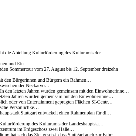
ibt die Abteilung Kulturförderung des Kulturamts der
innen und Ein…
nden Sommertour vom 27. August bis 12. September dreizehn
 mit den Bürgerinnen und Bürgern ein Rahmen…
g zwischen der Neckarvo…
n In den letzten Jahren wurden gemeinsam mit den Einwohnerinne…
 letzten Jahren wurden gemeinsam mit den Einwohnerinne…
lich oder von Entertainment geprägten Flächen SI-Centr…
rische Persönlichke…
uptstadt Stuttgart entwickelt einen Rahmenplan für di…
g Kulturförderung des Kulturamts der Landeshauptsta…
rtzentrum im Erdgeschoss zwei Halle…
ung hat sich das Ziel gesetzt, dass Stuttgart auch zur Fahrr…