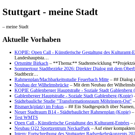
Stuttgart - meine Stadt
– meine Stadt
Aktuelle Vorhaben
KOPIE: Open Call - Künstlerische Gestaltung des Kulturamt-E
Landeshauptsta…
Ortsmitte Birkach
– **Thema:** Stadtentwicklung **Projektzi
Sommertour Stadtbezirke 2026: Direkter Dialog mit dem Oberb
Stadtbezir…
Rahmenplan/Machbarkeitsstudie Feuerbach Mitte
– ## Dialog 
Neubau der Wilhelmsbrücke
– Mit dem Neubau der Wilhelmsbrü
KOPIE Gablenberger Hauptstraße - Soziale Stadt Gablenberg 
Gablenberger Hauptstraße - Soziale Stadt Gablenberg (Kopie)
–
Städtebauliche Studie "Transformationsraum Möhringen-Ost"
–
Bismarck(platz) im Fokus
– ## Ein Stadtgespräch über Namen, 
Neuer Stadtraum B14 - Städtebaulicher Rahmenplan (Kopie)
– 
Test WMTS
Open Call - Künstlerische Gestaltung des Kulturamt-Entrées
– 
Neubau Q22 Sportzentrum NeckarPark
– Auf einer kompakten
Intern: Fortschreibung des Stuttgarter Radverkehrskonzepts 20