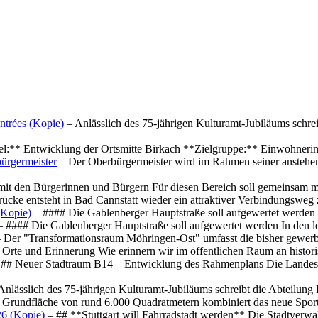
ntrées (Kopie)
– Anlässlich des 75-jährigen Kulturamt-Jubiläums schre
el:** Entwicklung der Ortsmitte Birkach **Zielgruppe:** Einwohner
ürgermeister
– Der Oberbürgermeister wird im Rahmen seiner anstehe
mit den Bürgerinnen und Bürgern Für diesen Bereich soll gemeinsam
cke entsteht in Bad Cannstatt wieder ein attraktiver Verbindungswe
(Kopie)
– #### Die Gablenberger Hauptstraße soll aufgewertet werde
 #### Die Gablenberger Hauptstraße soll aufgewertet werden In den
 Der "Transformationsraum Möhringen-Ost" umfasst die bisher gewerb
Orte und Erinnerung Wie erinnern wir im öffentlichen Raum an histo
## Neuer Stadtraum B14 – Entwicklung des Rahmenplans Die Landesha
Anlässlich des 75-jährigen Kulturamt-Jubiläums schreibt die Abteilun
 Grundfläche von rund 6.000 Quadratmetern kombiniert das neue Spo
26 (Kopie)
– ## **Stuttgart will Fahrradstadt werden** Die Stadtverwalt