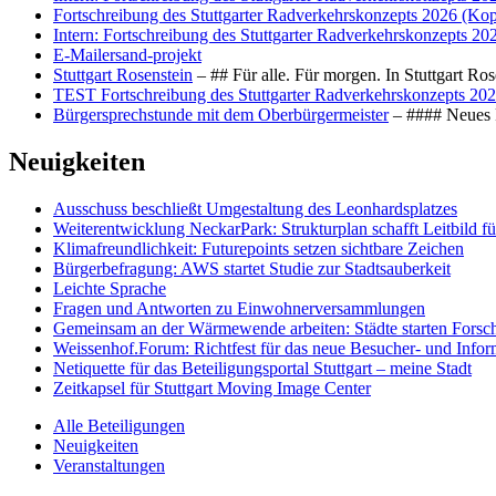
Fortschreibung des Stuttgarter Radverkehrskonzepts 2026 (Kop
Intern: Fortschreibung des Stuttgarter Radverkehrskonzepts 20
E-Mailersand-projekt
Stuttgart Rosenstein
– ## Für alle. Für morgen. In Stuttgart R
TEST Fortschreibung des Stuttgarter Radverkehrskonzepts 202
Bürgersprechstunde mit dem Oberbürgermeister
– #### Neues F
Neuigkeiten
Ausschuss beschließt Umgestaltung des Leonhards­platzes
Weiterentwicklung NeckarPark: Strukturplan schafft Leitbild für
Klimafreundlichkeit: Futurepoints setzen sichtbare Zeichen
Bürgerbefragung: AWS startet Studie zur Stadtsauberkeit
Leichte Sprache
Fragen und Antworten zu Einwohnerversammlungen
Gemeinsam an der Wärmewende arbeiten: Städte starten Fors
Weissenhof.Forum: Richtfest für das neue Besucher- und Info
Netiquette für das Beteiligungsportal Stuttgart – meine Stadt
Zeitkapsel für Stuttgart Moving Image Center
Alle Beteiligungen
Neuigkeiten
Veranstaltungen