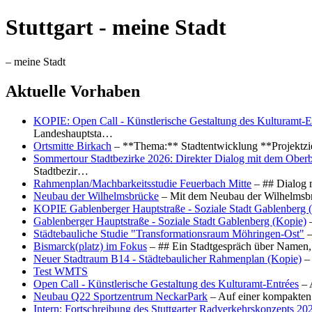
Stuttgart - meine Stadt
– meine Stadt
Aktuelle Vorhaben
KOPIE: Open Call - Künstlerische Gestaltung des Kulturamt-E
Landeshauptsta…
Ortsmitte Birkach
– **Thema:** Stadtentwicklung **Projektzi
Sommertour Stadtbezirke 2026: Direkter Dialog mit dem Oberb
Stadtbezir…
Rahmenplan/Machbarkeitsstudie Feuerbach Mitte
– ## Dialog 
Neubau der Wilhelmsbrücke
– Mit dem Neubau der Wilhelmsbrü
KOPIE Gablenberger Hauptstraße - Soziale Stadt Gablenberg 
Gablenberger Hauptstraße - Soziale Stadt Gablenberg (Kopie)
–
Städtebauliche Studie "Transformationsraum Möhringen-Ost"
–
Bismarck(platz) im Fokus
– ## Ein Stadtgespräch über Namen, 
Neuer Stadtraum B14 - Städtebaulicher Rahmenplan (Kopie)
– 
Test WMTS
Open Call - Künstlerische Gestaltung des Kulturamt-Entrées
– 
Neubau Q22 Sportzentrum NeckarPark
– Auf einer kompakten
Intern: Fortschreibung des Stuttgarter Radverkehrskonzepts 20