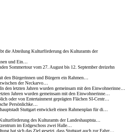
ibt die Abteilung Kulturförderung des Kulturamts der
innen und Ein…
nden Sommertour vom 27. August bis 12. September dreizehn
 mit den Bürgerinnen und Bürgern ein Rahmen…
g zwischen der Neckarvo…
n In den letzten Jahren wurden gemeinsam mit den Einwohnerinne…
 letzten Jahren wurden gemeinsam mit den Einwohnerinne…
lich oder von Entertainment geprägten Flächen SI-Centr…
rische Persönlichke…
uptstadt Stuttgart entwickelt einen Rahmenplan für di…
g Kulturförderung des Kulturamts der Landeshauptsta…
rtzentrum im Erdgeschoss zwei Halle…
ung hat sich das Ziel gesetzt, dass Stuttgart auch zur Fahrr…