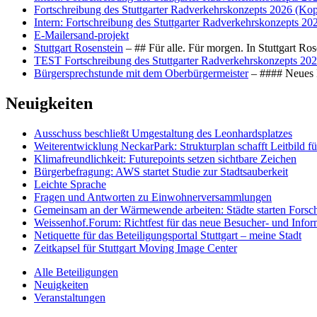
Fortschreibung des Stuttgarter Radverkehrskonzepts 2026 (Kop
Intern: Fortschreibung des Stuttgarter Radverkehrskonzepts 20
E-Mailersand-projekt
Stuttgart Rosenstein
– ## Für alle. Für morgen. In Stuttgart R
TEST Fortschreibung des Stuttgarter Radverkehrskonzepts 202
Bürgersprechstunde mit dem Oberbürgermeister
– #### Neues F
Neuigkeiten
Ausschuss beschließt Umgestaltung des Leonhards­platzes
Weiterentwicklung NeckarPark: Strukturplan schafft Leitbild für
Klimafreundlichkeit: Futurepoints setzen sichtbare Zeichen
Bürgerbefragung: AWS startet Studie zur Stadtsauberkeit
Leichte Sprache
Fragen und Antworten zu Einwohnerversammlungen
Gemeinsam an der Wärmewende arbeiten: Städte starten Fors
Weissenhof.Forum: Richtfest für das neue Besucher- und Info
Netiquette für das Beteiligungsportal Stuttgart – meine Stadt
Zeitkapsel für Stuttgart Moving Image Center
Alle Beteiligungen
Neuigkeiten
Veranstaltungen