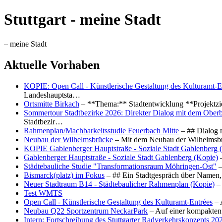
Stuttgart - meine Stadt
– meine Stadt
Aktuelle Vorhaben
KOPIE: Open Call - Künstlerische Gestaltung des Kulturamt-E
Landeshauptsta…
Ortsmitte Birkach
– **Thema:** Stadtentwicklung **Projektzi
Sommertour Stadtbezirke 2026: Direkter Dialog mit dem Oberb
Stadtbezir…
Rahmenplan/Machbarkeitsstudie Feuerbach Mitte
– ## Dialog 
Neubau der Wilhelmsbrücke
– Mit dem Neubau der Wilhelmsbrü
KOPIE Gablenberger Hauptstraße - Soziale Stadt Gablenberg 
Gablenberger Hauptstraße - Soziale Stadt Gablenberg (Kopie)
–
Städtebauliche Studie "Transformationsraum Möhringen-Ost"
–
Bismarck(platz) im Fokus
– ## Ein Stadtgespräch über Namen, 
Neuer Stadtraum B14 - Städtebaulicher Rahmenplan (Kopie)
– 
Test WMTS
Open Call - Künstlerische Gestaltung des Kulturamt-Entrées
– 
Neubau Q22 Sportzentrum NeckarPark
– Auf einer kompakten
Intern: Fortschreibung des Stuttgarter Radverkehrskonzepts 20