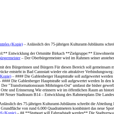
ntrées (Kopie)
– Anlässlich des 75-jährigen Kulturamt-Jubiläums schre
el:** Entwicklung der Ortsmitte Birkach **Zielgruppe:** Einwohner
ürgermeister
– Der Oberbürgermeister wird im Rahmen seiner anstehe
mit den Bürgerinnen und Bürgern Für diesen Bereich soll gemeinsam
cke entsteht in Bad Cannstatt wieder ein attraktiver Verbindungswe
(Kopie)
– #### Die Gablenberger Hauptstraße soll aufgewertet werde
 #### Die Gablenberger Hauptstraße soll aufgewertet werden In den
 Der "Transformationsraum Möhringen-Ost" umfasst die bisher gewerb
Orte und Erinnerung Wie erinnern wir im öffentlichen Raum an histo
## Neuer Stadtraum B14 – Entwicklung des Rahmenplans Die Landesha
Anlässlich des 75-jährigen Kulturamt-Jubiläums schreibt die Abteilun
 Grundfläche von rund 6.000 Quadratmetern kombiniert das neue Spo
26 (Kopie)
– ## **Stuttgart will Fahrradstadt werden** Die Stadtverwalt