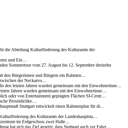
ibt die Abteilung Kulturförderung des Kulturamts der
innen und Ein…
nden Sommertour vom 27. August bis 12. September dreizehn
 mit den Bürgerinnen und Bürgern ein Rahmen…
g zwischen der Neckarvo…
n In den letzten Jahren wurden gemeinsam mit den Einwohnerinne…
 letzten Jahren wurden gemeinsam mit den Einwohnerinne…
lich oder von Entertainment geprägten Flächen SI-Centr…
rische Persönlichke…
uptstadt Stuttgart entwickelt einen Rahmenplan für di…
g Kulturförderung des Kulturamts der Landeshauptsta…
rtzentrum im Erdgeschoss zwei Halle…
ung hat sich das Ziel gesetzt, dass Stuttgart auch zur Fahrr…