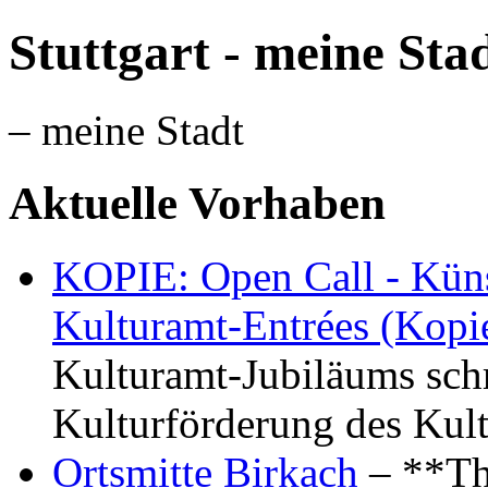
Stuttgart - meine Sta
– meine Stadt
Aktuelle Vorhaben
KOPIE: Open Call - Küns
Kulturamt-Entrées (Kopi
Kulturamt-Jubiläums schr
Kulturförderung des Kul
Ortsmitte Birkach
– **Th