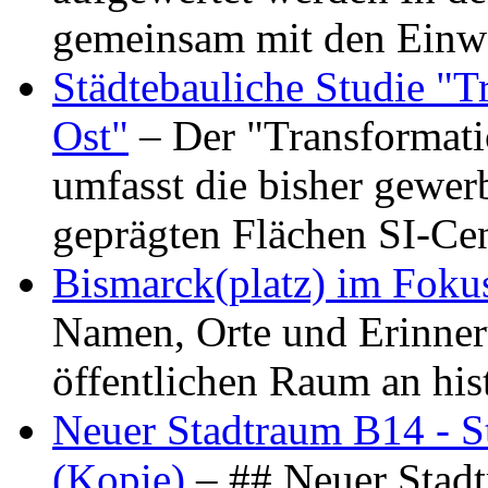
gemeinsam mit den Ein
Städtebauliche Studie "
Ost"
– Der "Transformat
umfasst die bisher gewer
geprägten Flächen SI-C
Bismarck(platz) im Foku
Namen, Orte und Erinner
öffentlichen Raum an hi
Neuer Stadtraum B14 - S
(Kopie)
– ## Neuer Stad