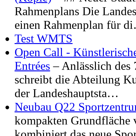
Rahmenplans Die Landesha
einen Rahmenplan für d
Test WMTS
Open Call - Künstlerisch
Entrées
– Anlässlich des
schreibt die Abteilung K
der Landeshauptsta…
Neubau Q22 Sportzentru
kompakten Grundfläche 
kombiniert das neue Spo