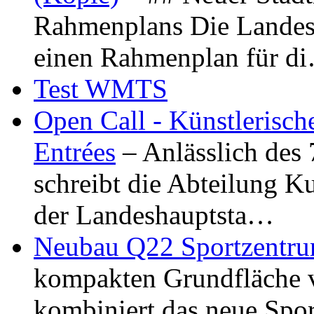
Rahmenplans Die Landesha
einen Rahmenplan für d
Test WMTS
Open Call - Künstlerisch
Entrées
– Anlässlich des
schreibt die Abteilung K
der Landeshauptsta…
Neubau Q22 Sportzentru
kompakten Grundfläche 
kombiniert das neue Spo