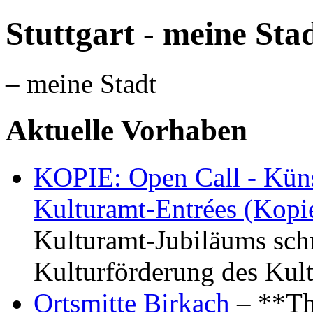
Stuttgart - meine Sta
– meine Stadt
Aktuelle Vorhaben
KOPIE: Open Call - Küns
Kulturamt-Entrées (Kopi
Kulturamt-Jubiläums schr
Kulturförderung des Kul
Ortsmitte Birkach
– **Th