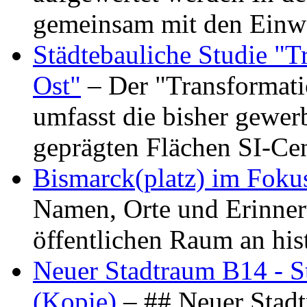
gemeinsam mit den Ein
Städtebauliche Studie "
Ost"
– Der "Transformat
umfasst die bisher gewer
geprägten Flächen SI-C
Bismarck(platz) im Foku
Namen, Orte und Erinner
öffentlichen Raum an hi
Neuer Stadtraum B14 - S
(Kopie)
– ## Neuer Stad