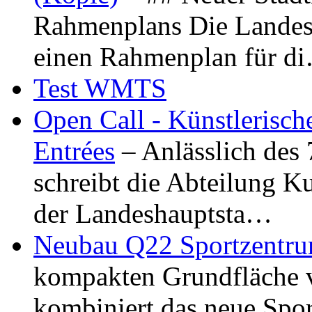
Rahmenplans Die Landesha
einen Rahmenplan für d
Test WMTS
Open Call - Künstlerisch
Entrées
– Anlässlich des
schreibt die Abteilung K
der Landeshauptsta…
Neubau Q22 Sportzentru
kompakten Grundfläche 
kombiniert das neue Spo