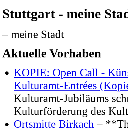
Stuttgart - meine Sta
– meine Stadt
Aktuelle Vorhaben
KOPIE: Open Call - Küns
Kulturamt-Entrées (Kopi
Kulturamt-Jubiläums schr
Kulturförderung des Kul
Ortsmitte Birkach
– **Th