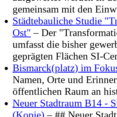
gemeinsam mit den Ein
Städtebauliche Studie "
Ost"
– Der "Transformat
umfasst die bisher gewer
geprägten Flächen SI-C
Bismarck(platz) im Foku
Namen, Orte und Erinner
öffentlichen Raum an hi
Neuer Stadtraum B14 - S
(Kopie)
– ## Neuer Stad