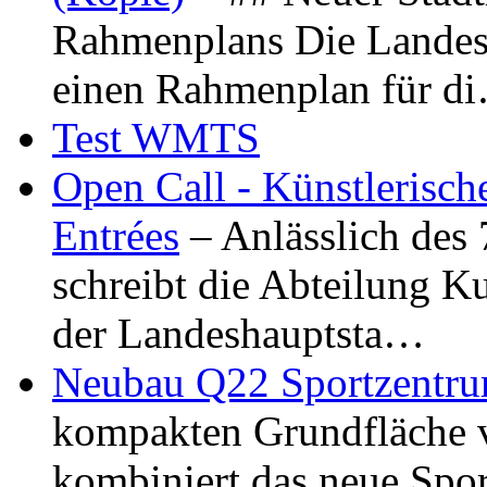
Rahmenplans Die Landesha
einen Rahmenplan für d
Test WMTS
Open Call - Künstlerisch
Entrées
– Anlässlich des
schreibt die Abteilung K
der Landeshauptsta…
Neubau Q22 Sportzentru
kompakten Grundfläche 
kombiniert das neue Spo