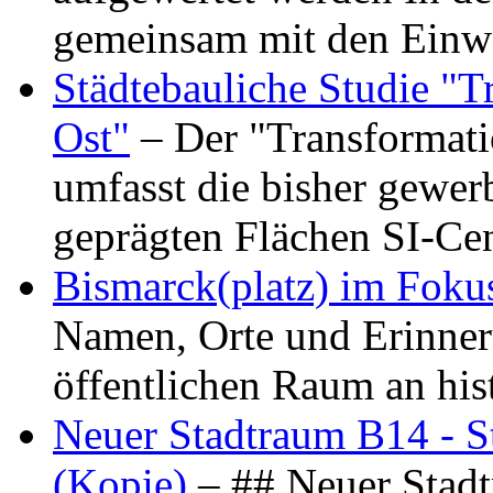
gemeinsam mit den Ein
Städtebauliche Studie "
Ost"
– Der "Transformat
umfasst die bisher gewer
geprägten Flächen SI-C
Bismarck(platz) im Foku
Namen, Orte und Erinner
öffentlichen Raum an hi
Neuer Stadtraum B14 - S
(Kopie)
– ## Neuer Stad