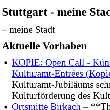
Stuttgart - meine Sta
– meine Stadt
Aktuelle Vorhaben
KOPIE: Open Call - Küns
Kulturamt-Entrées (Kopi
Kulturamt-Jubiläums schr
Kulturförderung des Kul
Ortsmitte Birkach
– **Th