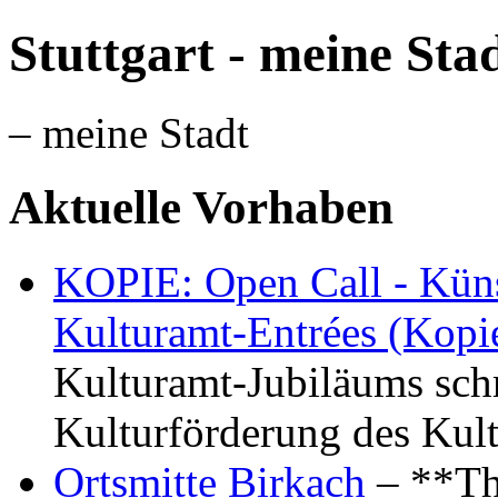
Stuttgart - meine Sta
– meine Stadt
Aktuelle Vorhaben
KOPIE: Open Call - Küns
Kulturamt-Entrées (Kopi
Kulturamt-Jubiläums schr
Kulturförderung des Kul
Ortsmitte Birkach
– **Th