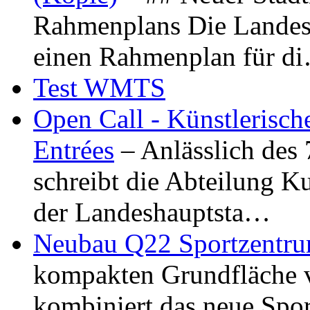
Rahmenplans Die Landesha
einen Rahmenplan für d
Test WMTS
Open Call - Künstlerisch
Entrées
– Anlässlich des
schreibt die Abteilung K
der Landeshauptsta…
Neubau Q22 Sportzentru
kompakten Grundfläche 
kombiniert das neue Spo