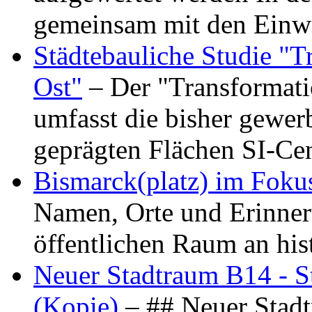
gemeinsam mit den Ein
Städtebauliche Studie "
Ost"
– Der "Transformat
umfasst die bisher gewer
geprägten Flächen SI-C
Bismarck(platz) im Foku
Namen, Orte und Erinner
öffentlichen Raum an hi
Neuer Stadtraum B14 - S
(Kopie)
– ## Neuer Stad