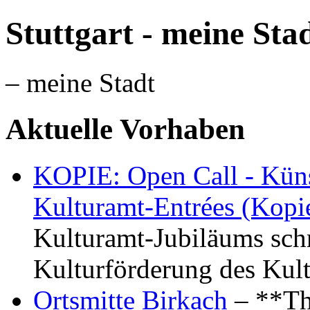
Stuttgart - meine Sta
– meine Stadt
Aktuelle Vorhaben
KOPIE: Open Call - Küns
Kulturamt-Entrées (Kopi
Kulturamt-Jubiläums schr
Kulturförderung des Kul
Ortsmitte Birkach
– **Th