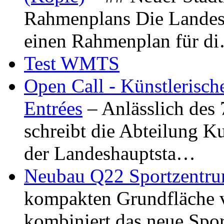
Rahmenplans Die Landesha
einen Rahmenplan für d
Test WMTS
Open Call - Künstlerisch
Entrées
– Anlässlich des
schreibt die Abteilung K
der Landeshauptsta…
Neubau Q22 Sportzentru
kompakten Grundfläche 
kombiniert das neue Spo