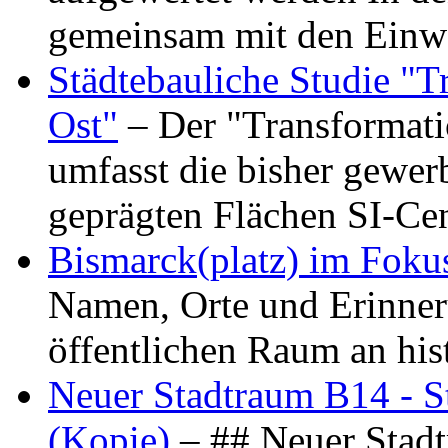
gemeinsam mit den Ein
Städtebauliche Studie "
Ost"
– Der "Transformat
umfasst die bisher gewer
geprägten Flächen SI-C
Bismarck(platz) im Foku
Namen, Orte und Erinner
öffentlichen Raum an hi
Neuer Stadtraum B14 - S
(Kopie)
– ## Neuer Stad