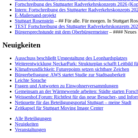
Fortschreibung des Stuttgarter Radverkehrskonzepts 2026 (Kop
Intern: Fortschreibung des Stuttgarter Radverkehrskonzepts 20
E-Mailersand-projekt
Stuttgart Rosenstein
– ## Für alle. Für morgen. In Stuttgart R
TEST Fortschreibung des Stuttgarter Radverkehrskonzepts 202
Bürgersprechstunde mit dem Oberbürgermeister
– #### Neues F
Neuigkeiten
Ausschuss beschließt Umgestaltung des Leonhards­platzes
Weiterentwicklung NeckarPark: Strukturplan schafft Leitbild für
Klimafreundlichkeit: Futurepoints setzen sichtbare Zeichen
Bürgerbefragung: AWS startet Studie zur Stadtsauberkeit
Leichte Sprache
Fragen und Antworten zu Einwohnerversammlungen
Gemeinsam an der Wärmewende arbeiten: Städte starten Fors
Weissenhof.Forum: Richtfest für das neue Besucher- und Info
Netiquette für das Beteiligungsportal Stuttgart – meine Stadt
Zeitkapsel für Stuttgart Moving Image Center
Alle Beteiligungen
Neuigkeiten
Veranstaltungen