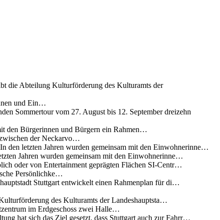
ibt die Abteilung Kulturförderung des Kulturamts der
innen und Ein…
nden Sommertour vom 27. August bis 12. September dreizehn
 mit den Bürgerinnen und Bürgern ein Rahmen…
g zwischen der Neckarvo…
n In den letzten Jahren wurden gemeinsam mit den Einwohnerinne…
 letzten Jahren wurden gemeinsam mit den Einwohnerinne…
lich oder von Entertainment geprägten Flächen SI-Centr…
rische Persönlichke…
uptstadt Stuttgart entwickelt einen Rahmenplan für di…
g Kulturförderung des Kulturamts der Landeshauptsta…
rtzentrum im Erdgeschoss zwei Halle…
ung hat sich das Ziel gesetzt, dass Stuttgart auch zur Fahrr…