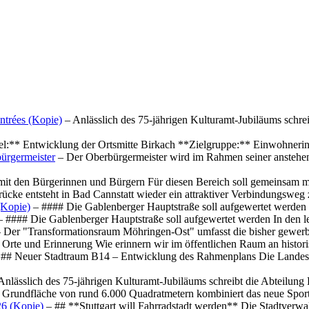
ntrées (Kopie)
– Anlässlich des 75-jährigen Kulturamt-Jubiläums schre
el:** Entwicklung der Ortsmitte Birkach **Zielgruppe:** Einwohner
ürgermeister
– Der Oberbürgermeister wird im Rahmen seiner anstehe
mit den Bürgerinnen und Bürgern Für diesen Bereich soll gemeinsam
cke entsteht in Bad Cannstatt wieder ein attraktiver Verbindungswe
(Kopie)
– #### Die Gablenberger Hauptstraße soll aufgewertet werde
 #### Die Gablenberger Hauptstraße soll aufgewertet werden In den
 Der "Transformationsraum Möhringen-Ost" umfasst die bisher gewerb
Orte und Erinnerung Wie erinnern wir im öffentlichen Raum an histo
## Neuer Stadtraum B14 – Entwicklung des Rahmenplans Die Landesha
Anlässlich des 75-jährigen Kulturamt-Jubiläums schreibt die Abteilun
 Grundfläche von rund 6.000 Quadratmetern kombiniert das neue Spo
26 (Kopie)
– ## **Stuttgart will Fahrradstadt werden** Die Stadtverwalt