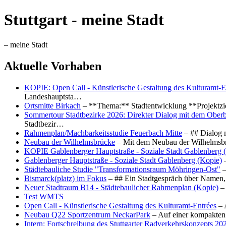
Stuttgart - meine Stadt
– meine Stadt
Aktuelle Vorhaben
KOPIE: Open Call - Künstlerische Gestaltung des Kulturamt-E
Landeshauptsta…
Ortsmitte Birkach
– **Thema:** Stadtentwicklung **Projektzi
Sommertour Stadtbezirke 2026: Direkter Dialog mit dem Oberb
Stadtbezir…
Rahmenplan/Machbarkeitsstudie Feuerbach Mitte
– ## Dialog 
Neubau der Wilhelmsbrücke
– Mit dem Neubau der Wilhelmsbrü
KOPIE Gablenberger Hauptstraße - Soziale Stadt Gablenberg 
Gablenberger Hauptstraße - Soziale Stadt Gablenberg (Kopie)
–
Städtebauliche Studie "Transformationsraum Möhringen-Ost"
–
Bismarck(platz) im Fokus
– ## Ein Stadtgespräch über Namen, 
Neuer Stadtraum B14 - Städtebaulicher Rahmenplan (Kopie)
– 
Test WMTS
Open Call - Künstlerische Gestaltung des Kulturamt-Entrées
– 
Neubau Q22 Sportzentrum NeckarPark
– Auf einer kompakten
Intern: Fortschreibung des Stuttgarter Radverkehrskonzepts 20