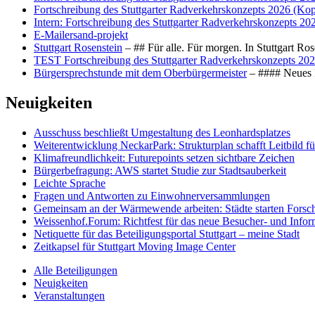
Fortschreibung des Stuttgarter Radverkehrskonzepts 2026 (Kop
Intern: Fortschreibung des Stuttgarter Radverkehrskonzepts 20
E-Mailersand-projekt
Stuttgart Rosenstein
– ## Für alle. Für morgen. In Stuttgart R
TEST Fortschreibung des Stuttgarter Radverkehrskonzepts 202
Bürgersprechstunde mit dem Oberbürgermeister
– #### Neues F
Neuigkeiten
Ausschuss beschließt Umgestaltung des Leonhards­platzes
Weiterentwicklung NeckarPark: Strukturplan schafft Leitbild für
Klimafreundlichkeit: Futurepoints setzen sichtbare Zeichen
Bürgerbefragung: AWS startet Studie zur Stadtsauberkeit
Leichte Sprache
Fragen und Antworten zu Einwohnerversammlungen
Gemeinsam an der Wärmewende arbeiten: Städte starten Fors
Weissenhof.Forum: Richtfest für das neue Besucher- und Info
Netiquette für das Beteiligungsportal Stuttgart – meine Stadt
Zeitkapsel für Stuttgart Moving Image Center
Alle Beteiligungen
Neuigkeiten
Veranstaltungen