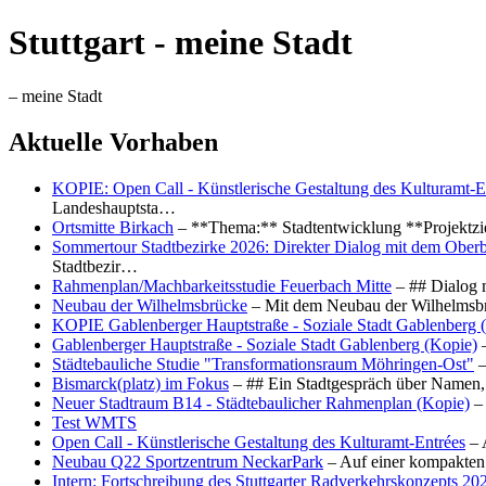
Stuttgart - meine Stadt
– meine Stadt
Aktuelle Vorhaben
KOPIE: Open Call - Künstlerische Gestaltung des Kulturamt-E
Landeshauptsta…
Ortsmitte Birkach
– **Thema:** Stadtentwicklung **Projektzi
Sommertour Stadtbezirke 2026: Direkter Dialog mit dem Oberb
Stadtbezir…
Rahmenplan/Machbarkeitsstudie Feuerbach Mitte
– ## Dialog 
Neubau der Wilhelmsbrücke
– Mit dem Neubau der Wilhelmsbrü
KOPIE Gablenberger Hauptstraße - Soziale Stadt Gablenberg 
Gablenberger Hauptstraße - Soziale Stadt Gablenberg (Kopie)
–
Städtebauliche Studie "Transformationsraum Möhringen-Ost"
–
Bismarck(platz) im Fokus
– ## Ein Stadtgespräch über Namen, 
Neuer Stadtraum B14 - Städtebaulicher Rahmenplan (Kopie)
– 
Test WMTS
Open Call - Künstlerische Gestaltung des Kulturamt-Entrées
– 
Neubau Q22 Sportzentrum NeckarPark
– Auf einer kompakten
Intern: Fortschreibung des Stuttgarter Radverkehrskonzepts 20