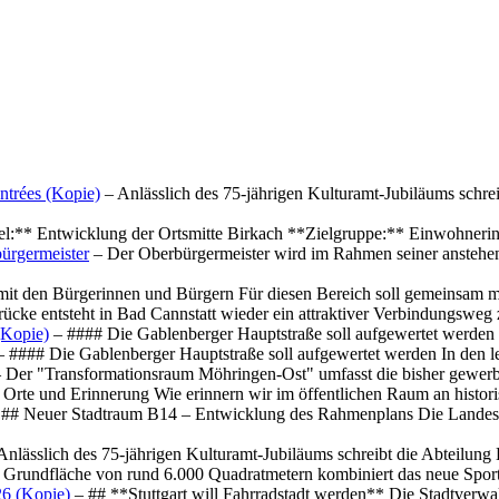
ntrées (Kopie)
– Anlässlich des 75-jährigen Kulturamt-Jubiläums schre
el:** Entwicklung der Ortsmitte Birkach **Zielgruppe:** Einwohner
ürgermeister
– Der Oberbürgermeister wird im Rahmen seiner anstehe
mit den Bürgerinnen und Bürgern Für diesen Bereich soll gemeinsam
cke entsteht in Bad Cannstatt wieder ein attraktiver Verbindungswe
(Kopie)
– #### Die Gablenberger Hauptstraße soll aufgewertet werde
 #### Die Gablenberger Hauptstraße soll aufgewertet werden In den
 Der "Transformationsraum Möhringen-Ost" umfasst die bisher gewerb
Orte und Erinnerung Wie erinnern wir im öffentlichen Raum an histo
## Neuer Stadtraum B14 – Entwicklung des Rahmenplans Die Landesha
Anlässlich des 75-jährigen Kulturamt-Jubiläums schreibt die Abteilun
 Grundfläche von rund 6.000 Quadratmetern kombiniert das neue Spo
26 (Kopie)
– ## **Stuttgart will Fahrradstadt werden** Die Stadtverwalt