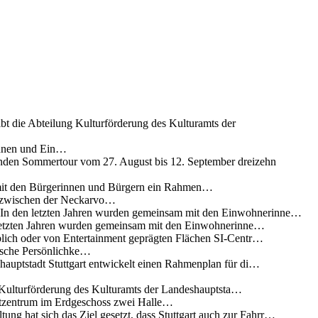
ibt die Abteilung Kulturförderung des Kulturamts der
innen und Ein…
nden Sommertour vom 27. August bis 12. September dreizehn
 mit den Bürgerinnen und Bürgern ein Rahmen…
g zwischen der Neckarvo…
n In den letzten Jahren wurden gemeinsam mit den Einwohnerinne…
 letzten Jahren wurden gemeinsam mit den Einwohnerinne…
lich oder von Entertainment geprägten Flächen SI-Centr…
rische Persönlichke…
uptstadt Stuttgart entwickelt einen Rahmenplan für di…
g Kulturförderung des Kulturamts der Landeshauptsta…
rtzentrum im Erdgeschoss zwei Halle…
ung hat sich das Ziel gesetzt, dass Stuttgart auch zur Fahrr…