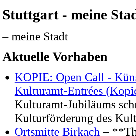
Stuttgart - meine Sta
– meine Stadt
Aktuelle Vorhaben
KOPIE: Open Call - Küns
Kulturamt-Entrées (Kopi
Kulturamt-Jubiläums schr
Kulturförderung des Kul
Ortsmitte Birkach
– **Th