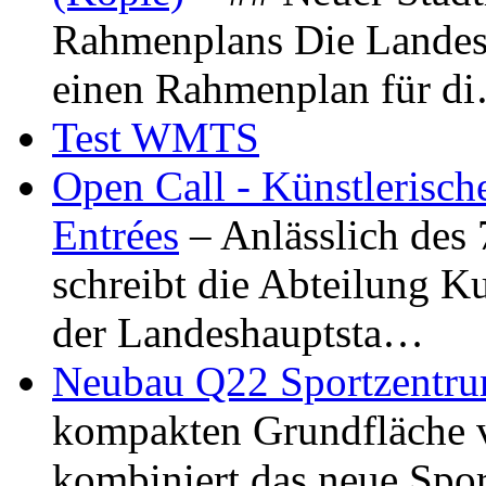
Rahmenplans Die Landesha
einen Rahmenplan für d
Test WMTS
Open Call - Künstlerisch
Entrées
– Anlässlich des
schreibt die Abteilung K
der Landeshauptsta…
Neubau Q22 Sportzentru
kompakten Grundfläche 
kombiniert das neue Spo