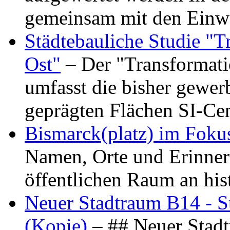
gemeinsam mit den Ein
Städtebauliche Studie "
Ost"
– Der "Transformat
umfasst die bisher gewer
geprägten Flächen SI-C
Bismarck(platz) im Foku
Namen, Orte und Erinner
öffentlichen Raum an hi
Neuer Stadtraum B14 - S
(Kopie)
– ## Neuer Stad