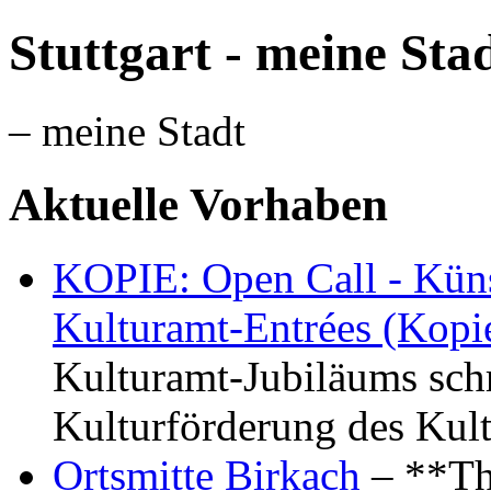
Stuttgart - meine Sta
– meine Stadt
Aktuelle Vorhaben
KOPIE: Open Call - Küns
Kulturamt-Entrées (Kopi
Kulturamt-Jubiläums schr
Kulturförderung des Kul
Ortsmitte Birkach
– **Th