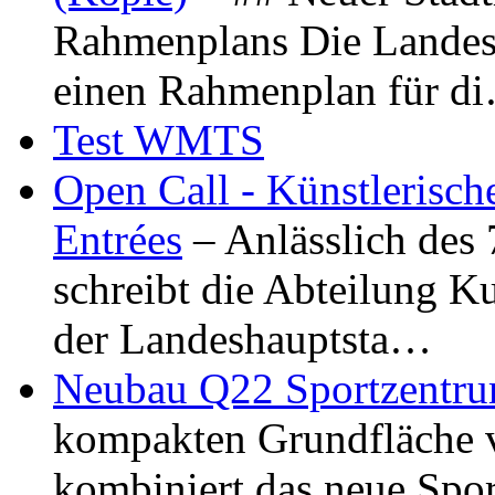
Rahmenplans Die Landesha
einen Rahmenplan für d
Test WMTS
Open Call - Künstlerisch
Entrées
– Anlässlich des
schreibt die Abteilung K
der Landeshauptsta…
Neubau Q22 Sportzentru
kompakten Grundfläche 
kombiniert das neue Spo