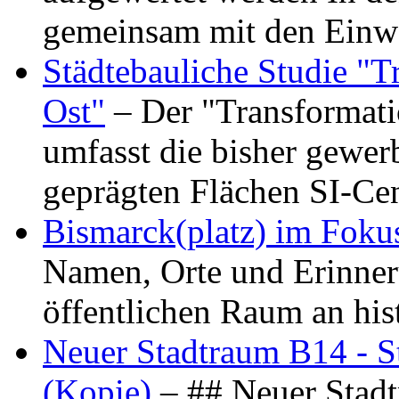
gemeinsam mit den Ein
Städtebauliche Studie "
Ost"
– Der "Transformat
umfasst die bisher gewer
geprägten Flächen SI-C
Bismarck(platz) im Foku
Namen, Orte und Erinner
öffentlichen Raum an hi
Neuer Stadtraum B14 - S
(Kopie)
– ## Neuer Stad