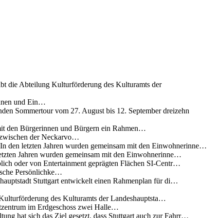
ibt die Abteilung Kulturförderung des Kulturamts der
innen und Ein…
nden Sommertour vom 27. August bis 12. September dreizehn
 mit den Bürgerinnen und Bürgern ein Rahmen…
g zwischen der Neckarvo…
n In den letzten Jahren wurden gemeinsam mit den Einwohnerinne…
 letzten Jahren wurden gemeinsam mit den Einwohnerinne…
lich oder von Entertainment geprägten Flächen SI-Centr…
rische Persönlichke…
uptstadt Stuttgart entwickelt einen Rahmenplan für di…
g Kulturförderung des Kulturamts der Landeshauptsta…
rtzentrum im Erdgeschoss zwei Halle…
ung hat sich das Ziel gesetzt, dass Stuttgart auch zur Fahrr…