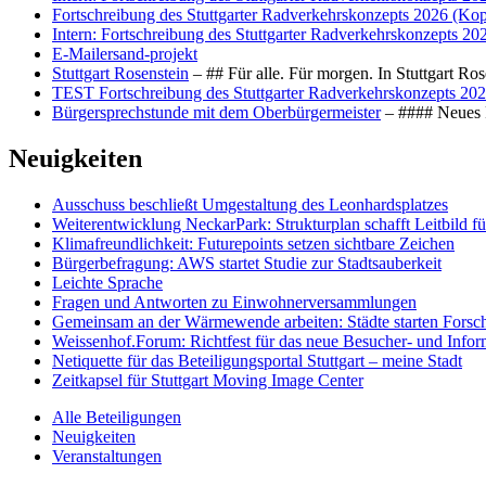
Fortschreibung des Stuttgarter Radverkehrskonzepts 2026 (Kop
Intern: Fortschreibung des Stuttgarter Radverkehrskonzepts 20
E-Mailersand-projekt
Stuttgart Rosenstein
– ## Für alle. Für morgen. In Stuttgart R
TEST Fortschreibung des Stuttgarter Radverkehrskonzepts 202
Bürgersprechstunde mit dem Oberbürgermeister
– #### Neues F
Neuigkeiten
Ausschuss beschließt Umgestaltung des Leonhards­platzes
Weiterentwicklung NeckarPark: Strukturplan schafft Leitbild für
Klimafreundlichkeit: Futurepoints setzen sichtbare Zeichen
Bürgerbefragung: AWS startet Studie zur Stadtsauberkeit
Leichte Sprache
Fragen und Antworten zu Einwohnerversammlungen
Gemeinsam an der Wärmewende arbeiten: Städte starten Fors
Weissenhof.Forum: Richtfest für das neue Besucher- und Info
Netiquette für das Beteiligungsportal Stuttgart – meine Stadt
Zeitkapsel für Stuttgart Moving Image Center
Alle Beteiligungen
Neuigkeiten
Veranstaltungen