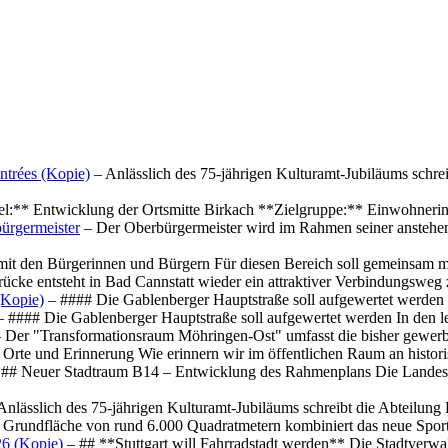
ntrées (Kopie)
– Anlässlich des 75-jährigen Kulturamt-Jubiläums schre
el:** Entwicklung der Ortsmitte Birkach **Zielgruppe:** Einwohner
ürgermeister
– Der Oberbürgermeister wird im Rahmen seiner anstehe
mit den Bürgerinnen und Bürgern Für diesen Bereich soll gemeinsam
cke entsteht in Bad Cannstatt wieder ein attraktiver Verbindungswe
(Kopie)
– #### Die Gablenberger Hauptstraße soll aufgewertet werde
 #### Die Gablenberger Hauptstraße soll aufgewertet werden In den
 Der "Transformationsraum Möhringen-Ost" umfasst die bisher gewerb
Orte und Erinnerung Wie erinnern wir im öffentlichen Raum an histo
## Neuer Stadtraum B14 – Entwicklung des Rahmenplans Die Landesha
Anlässlich des 75-jährigen Kulturamt-Jubiläums schreibt die Abteilun
 Grundfläche von rund 6.000 Quadratmetern kombiniert das neue Spo
26 (Kopie)
– ## **Stuttgart will Fahrradstadt werden** Die Stadtverwalt