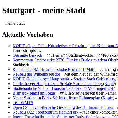
Stuttgart - meine Stadt
– meine Stadt
Aktuelle Vorhaben
KOPIE: Open Call - Künstlerische Gestaltung des Kulturamt-E
Landeshauptsta…
Ortsmitte Birkach
– **Thema:** Stadtentwicklung **Projektzi
Sommertour Stadtbezirke 2026: Direkter Dialog mit dem Oberb
Stadtbezir…
Rahmenplan/Machbarkeitsstudie Feuerbach Mitte
– ## Dialog 
Neubau der Wilhelmsbrücke
– Mit dem Neubau der Wilhelmsbrü
KOPIE Gablenberger Hauptstraße - Soziale Stadt Gablenberg 
Gablenberger Hauptstraße - Soziale Stadt Gablenberg (Kopie)
–
Städtebauliche Studie "Transformationsraum Möhringen-Ost"
–
Bismarck(platz) im Fokus
– ## Ein Stadtgespräch über Namen, 
Neuer Stadtraum B14 - Städtebaulicher Rahmenplan (Kopie)
– 
Test WMTS
Open Call - Künstlerische Gestaltung des Kulturamt-Entrées
– 
Neubau Q22 Sportzentrum NeckarPark
– Auf einer kompakten
Intern: Fortschreibung des Stuttgarter Radverkehrskonzepts 20