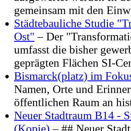
gemeinsam mit den Ein
Städtebauliche Studie "
Ost"
– Der "Transformat
umfasst die bisher gewer
geprägten Flächen SI-C
Bismarck(platz) im Foku
Namen, Orte und Erinner
öffentlichen Raum an hi
Neuer Stadtraum B14 - S
(Kopie)
– ## Neuer Stad