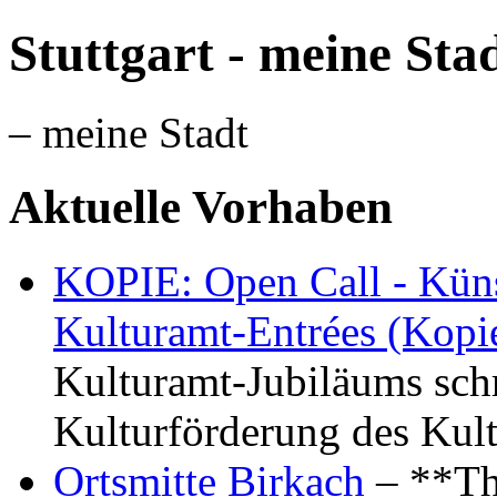
Stuttgart - meine Sta
– meine Stadt
Aktuelle Vorhaben
KOPIE: Open Call - Küns
Kulturamt-Entrées (Kopi
Kulturamt-Jubiläums schr
Kulturförderung des Kul
Ortsmitte Birkach
– **Th