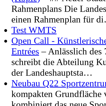
Rahmenplans Die Landesha
einen Rahmenplan für d
Test WMTS
Open Call - Künstlerisch
Entrées
– Anlässlich des
schreibt die Abteilung K
der Landeshauptsta…
Neubau Q22 Sportzentru
kompakten Grundfläche 
kombiniert das neue Spo