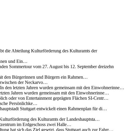
ibt die Abteilung Kulturförderung des Kulturamts der
innen und Ein…
nden Sommertour vom 27. August bis 12. September dreizehn
 mit den Bürgerinnen und Bürgern ein Rahmen…
g zwischen der Neckarvo…
n In den letzten Jahren wurden gemeinsam mit den Einwohnerinne…
 letzten Jahren wurden gemeinsam mit den Einwohnerinne…
lich oder von Entertainment geprägten Flächen SI-Centr…
rische Persönlichke…
uptstadt Stuttgart entwickelt einen Rahmenplan für di…
g Kulturförderung des Kulturamts der Landeshauptsta…
rtzentrum im Erdgeschoss zwei Halle…
ung hat sich das Ziel gesetzt, dass Stuttgart auch zur Fahrr…