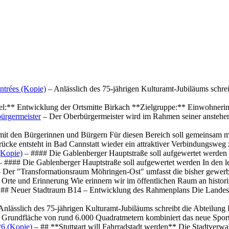
ntrées (Kopie)
– Anlässlich des 75-jährigen Kulturamt-Jubiläums schre
el:** Entwicklung der Ortsmitte Birkach **Zielgruppe:** Einwohner
ürgermeister
– Der Oberbürgermeister wird im Rahmen seiner anstehe
mit den Bürgerinnen und Bürgern Für diesen Bereich soll gemeinsam
cke entsteht in Bad Cannstatt wieder ein attraktiver Verbindungswe
(Kopie)
– #### Die Gablenberger Hauptstraße soll aufgewertet werde
 #### Die Gablenberger Hauptstraße soll aufgewertet werden In den
 Der "Transformationsraum Möhringen-Ost" umfasst die bisher gewerb
Orte und Erinnerung Wie erinnern wir im öffentlichen Raum an histo
## Neuer Stadtraum B14 – Entwicklung des Rahmenplans Die Landesha
Anlässlich des 75-jährigen Kulturamt-Jubiläums schreibt die Abteilun
 Grundfläche von rund 6.000 Quadratmetern kombiniert das neue Spo
26 (Kopie)
– ## **Stuttgart will Fahrradstadt werden** Die Stadtverwalt