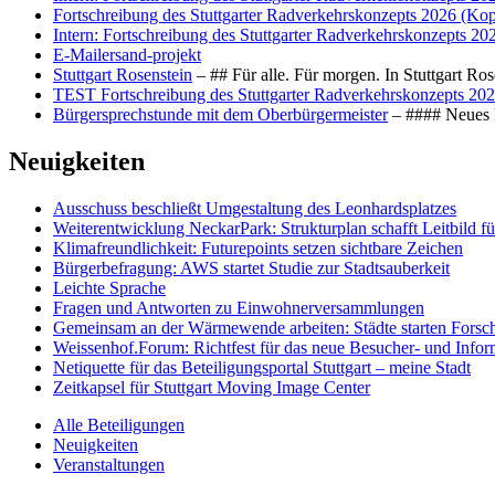
Fortschreibung des Stuttgarter Radverkehrskonzepts 2026 (Kop
Intern: Fortschreibung des Stuttgarter Radverkehrskonzepts 20
E-Mailersand-projekt
Stuttgart Rosenstein
– ## Für alle. Für morgen. In Stuttgart R
TEST Fortschreibung des Stuttgarter Radverkehrskonzepts 202
Bürgersprechstunde mit dem Oberbürgermeister
– #### Neues F
Neuigkeiten
Ausschuss beschließt Umgestaltung des Leonhards­platzes
Weiterentwicklung NeckarPark: Strukturplan schafft Leitbild für
Klimafreundlichkeit: Futurepoints setzen sichtbare Zeichen
Bürgerbefragung: AWS startet Studie zur Stadtsauberkeit
Leichte Sprache
Fragen und Antworten zu Einwohnerversammlungen
Gemeinsam an der Wärmewende arbeiten: Städte starten Fors
Weissenhof.Forum: Richtfest für das neue Besucher- und Info
Netiquette für das Beteiligungsportal Stuttgart – meine Stadt
Zeitkapsel für Stuttgart Moving Image Center
Alle Beteiligungen
Neuigkeiten
Veranstaltungen