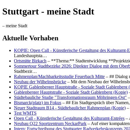
Stuttgart - meine Stadt
– meine Stadt
Aktuelle Vorhaben
KOPIE: Open Call - Künstlerische Gestaltung des Kulturamt-E
Landeshauptsta…
Ortsmitte Birkach
– **Thema:** Stadtentwicklung **Projektzi
Sommertour Stadtbezirke 2026: Direkter Dialog mit dem Oberb
Stadtbezir…
Rahmenplan/Machbarkeitsstudie Feuerbach Mitte
– ## Dialog 
Neubau der Wilhelmsbrücke
– Mit dem Neubau der Wilhelmsbrü
KOPIE Gablenberger Hauptstraße - Soziale Stadt Gablenberg 
Gablenberger Hauptstraße - Soziale Stadt Gablenberg (Kopie)
–
Städtebauliche Studie "Transformationsraum Möhringen-Ost"
–
Bismarck(platz) im Fokus
– ## Ein Stadtgespräch über Namen, 
Neuer Stadtraum B14 - Städtebaulicher Rahmenplan (Kopie)
– 
Test WMTS
Open Call - Künstlerische Gestaltung des Kulturamt-Entrées
– 
Neubau Q22 Sportzentrum NeckarPark
– Auf einer kompakten
Intern: Fortschreibung des Stuttgarter Radverkehrskonzepts 20