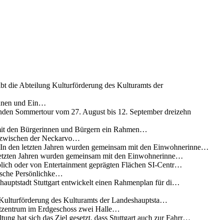
ibt die Abteilung Kulturförderung des Kulturamts der
innen und Ein…
nden Sommertour vom 27. August bis 12. September dreizehn
 mit den Bürgerinnen und Bürgern ein Rahmen…
g zwischen der Neckarvo…
n In den letzten Jahren wurden gemeinsam mit den Einwohnerinne…
 letzten Jahren wurden gemeinsam mit den Einwohnerinne…
lich oder von Entertainment geprägten Flächen SI-Centr…
rische Persönlichke…
uptstadt Stuttgart entwickelt einen Rahmenplan für di…
g Kulturförderung des Kulturamts der Landeshauptsta…
rtzentrum im Erdgeschoss zwei Halle…
ung hat sich das Ziel gesetzt, dass Stuttgart auch zur Fahrr…