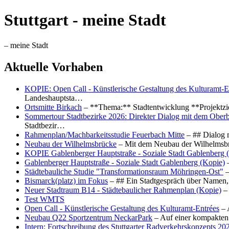
Stuttgart - meine Stadt
– meine Stadt
Aktuelle Vorhaben
KOPIE: Open Call - Künstlerische Gestaltung des Kulturamt-E
Landeshauptsta…
Ortsmitte Birkach
– **Thema:** Stadtentwicklung **Projektzi
Sommertour Stadtbezirke 2026: Direkter Dialog mit dem Oberb
Stadtbezir…
Rahmenplan/Machbarkeitsstudie Feuerbach Mitte
– ## Dialog 
Neubau der Wilhelmsbrücke
– Mit dem Neubau der Wilhelmsbrü
KOPIE Gablenberger Hauptstraße - Soziale Stadt Gablenberg 
Gablenberger Hauptstraße - Soziale Stadt Gablenberg (Kopie)
–
Städtebauliche Studie "Transformationsraum Möhringen-Ost"
–
Bismarck(platz) im Fokus
– ## Ein Stadtgespräch über Namen, 
Neuer Stadtraum B14 - Städtebaulicher Rahmenplan (Kopie)
– 
Test WMTS
Open Call - Künstlerische Gestaltung des Kulturamt-Entrées
– 
Neubau Q22 Sportzentrum NeckarPark
– Auf einer kompakten
Intern: Fortschreibung des Stuttgarter Radverkehrskonzepts 20