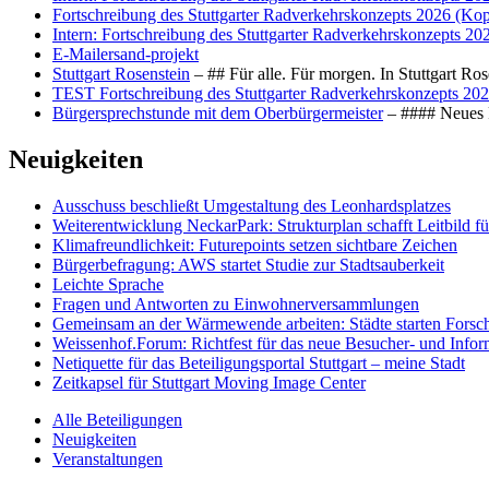
Fortschreibung des Stuttgarter Radverkehrskonzepts 2026 (Kop
Intern: Fortschreibung des Stuttgarter Radverkehrskonzepts 20
E-Mailersand-projekt
Stuttgart Rosenstein
– ## Für alle. Für morgen. In Stuttgart R
TEST Fortschreibung des Stuttgarter Radverkehrskonzepts 202
Bürgersprechstunde mit dem Oberbürgermeister
– #### Neues F
Neuigkeiten
Ausschuss beschließt Umgestaltung des Leonhards­platzes
Weiterentwicklung NeckarPark: Strukturplan schafft Leitbild für
Klimafreundlichkeit: Futurepoints setzen sichtbare Zeichen
Bürgerbefragung: AWS startet Studie zur Stadtsauberkeit
Leichte Sprache
Fragen und Antworten zu Einwohnerversammlungen
Gemeinsam an der Wärmewende arbeiten: Städte starten Fors
Weissenhof.Forum: Richtfest für das neue Besucher- und Info
Netiquette für das Beteiligungsportal Stuttgart – meine Stadt
Zeitkapsel für Stuttgart Moving Image Center
Alle Beteiligungen
Neuigkeiten
Veranstaltungen