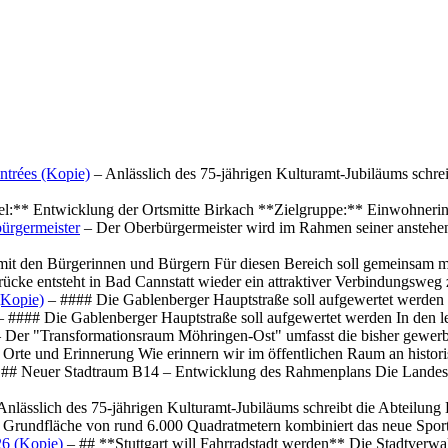
ntrées (Kopie)
– Anlässlich des 75-jährigen Kulturamt-Jubiläums schre
el:** Entwicklung der Ortsmitte Birkach **Zielgruppe:** Einwohner
ürgermeister
– Der Oberbürgermeister wird im Rahmen seiner anstehe
mit den Bürgerinnen und Bürgern Für diesen Bereich soll gemeinsam
cke entsteht in Bad Cannstatt wieder ein attraktiver Verbindungswe
(Kopie)
– #### Die Gablenberger Hauptstraße soll aufgewertet werde
 #### Die Gablenberger Hauptstraße soll aufgewertet werden In den
 Der "Transformationsraum Möhringen-Ost" umfasst die bisher gewerb
Orte und Erinnerung Wie erinnern wir im öffentlichen Raum an histo
## Neuer Stadtraum B14 – Entwicklung des Rahmenplans Die Landesha
Anlässlich des 75-jährigen Kulturamt-Jubiläums schreibt die Abteilun
 Grundfläche von rund 6.000 Quadratmetern kombiniert das neue Spo
26 (Kopie)
– ## **Stuttgart will Fahrradstadt werden** Die Stadtverwalt