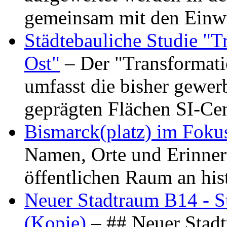
gemeinsam mit den Ein
Städtebauliche Studie "
Ost"
– Der "Transformat
umfasst die bisher gewer
geprägten Flächen SI-C
Bismarck(platz) im Foku
Namen, Orte und Erinner
öffentlichen Raum an hi
Neuer Stadtraum B14 - S
(Kopie)
– ## Neuer Stad