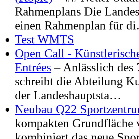
Rahmenplans Die Landesha
einen Rahmenplan für d
Test WMTS
Open Call - Künstlerisch
Entrées
– Anlässlich des
schreibt die Abteilung K
der Landeshauptsta…
Neubau Q22 Sportzentru
kompakten Grundfläche 
kombiniert das neue Spo