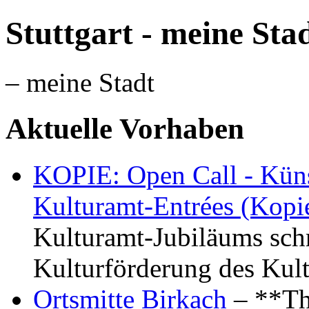
Stuttgart - meine Sta
– meine Stadt
Aktuelle Vorhaben
KOPIE: Open Call - Küns
Kulturamt-Entrées (Kopi
Kulturamt-Jubiläums schr
Kulturförderung des Kul
Ortsmitte Birkach
– **Th