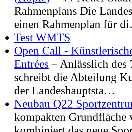
Rahmenplans Die Landesha
einen Rahmenplan für d
Test WMTS
Open Call - Künstlerisch
Entrées
– Anlässlich des
schreibt die Abteilung K
der Landeshauptsta…
Neubau Q22 Sportzentru
kompakten Grundfläche 
kombiniert das neue Spo