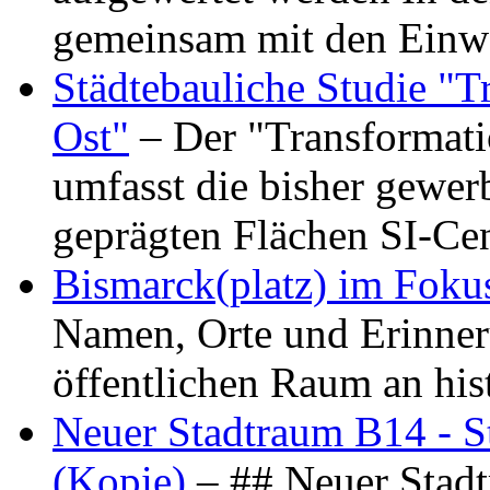
gemeinsam mit den Ein
Städtebauliche Studie "
Ost"
– Der "Transformat
umfasst die bisher gewer
geprägten Flächen SI-C
Bismarck(platz) im Foku
Namen, Orte und Erinner
öffentlichen Raum an hi
Neuer Stadtraum B14 - S
(Kopie)
– ## Neuer Stad