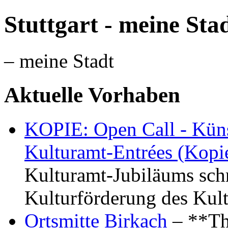
Stuttgart - meine Sta
– meine Stadt
Aktuelle Vorhaben
KOPIE: Open Call - Küns
Kulturamt-Entrées (Kopi
Kulturamt-Jubiläums schr
Kulturförderung des Kul
Ortsmitte Birkach
– **Th