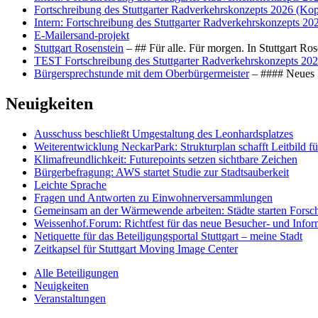
Fortschreibung des Stuttgarter Radverkehrskonzepts 2026 (Kop
Intern: Fortschreibung des Stuttgarter Radverkehrskonzepts 20
E-Mailersand-projekt
Stuttgart Rosenstein
– ## Für alle. Für morgen. In Stuttgart R
TEST Fortschreibung des Stuttgarter Radverkehrskonzepts 202
Bürgersprechstunde mit dem Oberbürgermeister
– #### Neues F
Neuigkeiten
Ausschuss beschließt Umgestaltung des Leonhards­platzes
Weiterentwicklung NeckarPark: Strukturplan schafft Leitbild für
Klimafreundlichkeit: Futurepoints setzen sichtbare Zeichen
Bürgerbefragung: AWS startet Studie zur Stadtsauberkeit
Leichte Sprache
Fragen und Antworten zu Einwohnerversammlungen
Gemeinsam an der Wärmewende arbeiten: Städte starten Fors
Weissenhof.Forum: Richtfest für das neue Besucher- und Info
Netiquette für das Beteiligungsportal Stuttgart – meine Stadt
Zeitkapsel für Stuttgart Moving Image Center
Alle Beteiligungen
Neuigkeiten
Veranstaltungen