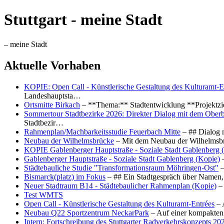
Stuttgart - meine Stadt
– meine Stadt
Aktuelle Vorhaben
KOPIE: Open Call - Künstlerische Gestaltung des Kulturamt-E
Landeshauptsta…
Ortsmitte Birkach
– **Thema:** Stadtentwicklung **Projektzi
Sommertour Stadtbezirke 2026: Direkter Dialog mit dem Oberb
Stadtbezir…
Rahmenplan/Machbarkeitsstudie Feuerbach Mitte
– ## Dialog 
Neubau der Wilhelmsbrücke
– Mit dem Neubau der Wilhelmsbrü
KOPIE Gablenberger Hauptstraße - Soziale Stadt Gablenberg 
Gablenberger Hauptstraße - Soziale Stadt Gablenberg (Kopie)
–
Städtebauliche Studie "Transformationsraum Möhringen-Ost"
–
Bismarck(platz) im Fokus
– ## Ein Stadtgespräch über Namen, 
Neuer Stadtraum B14 - Städtebaulicher Rahmenplan (Kopie)
– 
Test WMTS
Open Call - Künstlerische Gestaltung des Kulturamt-Entrées
– 
Neubau Q22 Sportzentrum NeckarPark
– Auf einer kompakten
Intern: Fortschreibung des Stuttgarter Radverkehrskonzepts 20