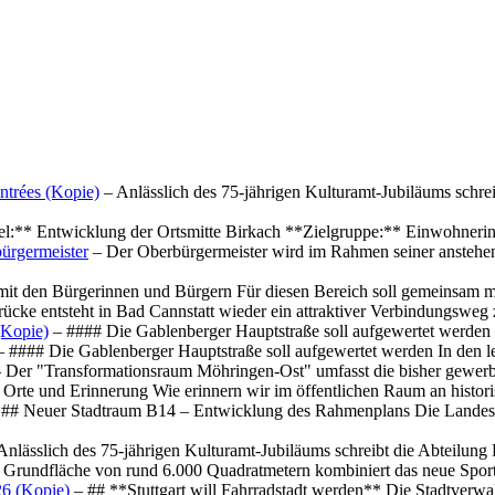
ntrées (Kopie)
– Anlässlich des 75-jährigen Kulturamt-Jubiläums schre
el:** Entwicklung der Ortsmitte Birkach **Zielgruppe:** Einwohner
ürgermeister
– Der Oberbürgermeister wird im Rahmen seiner anstehe
mit den Bürgerinnen und Bürgern Für diesen Bereich soll gemeinsam
cke entsteht in Bad Cannstatt wieder ein attraktiver Verbindungswe
(Kopie)
– #### Die Gablenberger Hauptstraße soll aufgewertet werde
 #### Die Gablenberger Hauptstraße soll aufgewertet werden In den
 Der "Transformationsraum Möhringen-Ost" umfasst die bisher gewerb
Orte und Erinnerung Wie erinnern wir im öffentlichen Raum an histo
## Neuer Stadtraum B14 – Entwicklung des Rahmenplans Die Landesha
Anlässlich des 75-jährigen Kulturamt-Jubiläums schreibt die Abteilun
 Grundfläche von rund 6.000 Quadratmetern kombiniert das neue Spo
26 (Kopie)
– ## **Stuttgart will Fahrradstadt werden** Die Stadtverwalt