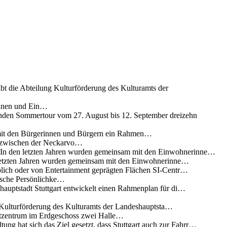
ibt die Abteilung Kulturförderung des Kulturamts der
innen und Ein…
nden Sommertour vom 27. August bis 12. September dreizehn
 mit den Bürgerinnen und Bürgern ein Rahmen…
g zwischen der Neckarvo…
n In den letzten Jahren wurden gemeinsam mit den Einwohnerinne…
 letzten Jahren wurden gemeinsam mit den Einwohnerinne…
lich oder von Entertainment geprägten Flächen SI-Centr…
rische Persönlichke…
uptstadt Stuttgart entwickelt einen Rahmenplan für di…
g Kulturförderung des Kulturamts der Landeshauptsta…
rtzentrum im Erdgeschoss zwei Halle…
ung hat sich das Ziel gesetzt, dass Stuttgart auch zur Fahrr…