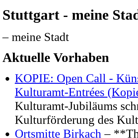
Stuttgart - meine Sta
– meine Stadt
Aktuelle Vorhaben
KOPIE: Open Call - Küns
Kulturamt-Entrées (Kopi
Kulturamt-Jubiläums schr
Kulturförderung des Kul
Ortsmitte Birkach
– **Th