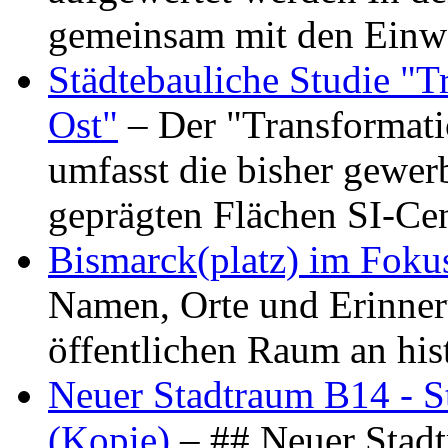
gemeinsam mit den Ein
Städtebauliche Studie "
Ost"
– Der "Transformat
umfasst die bisher gewer
geprägten Flächen SI-C
Bismarck(platz) im Foku
Namen, Orte und Erinner
öffentlichen Raum an hi
Neuer Stadtraum B14 - S
(Kopie)
– ## Neuer Stad