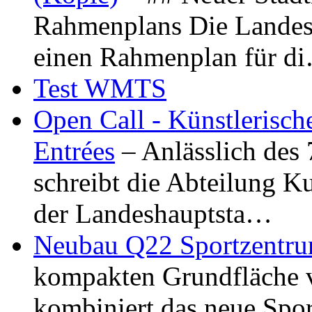
Rahmenplans Die Landesha
einen Rahmenplan für d
Test WMTS
Open Call - Künstlerisch
Entrées
– Anlässlich des
schreibt die Abteilung K
der Landeshauptsta…
Neubau Q22 Sportzentru
kompakten Grundfläche 
kombiniert das neue Spo