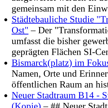
gemeinsam mit den Ein
Städtebauliche Studie "
Ost"
– Der "Transformat
umfasst die bisher gewer
geprägten Flächen SI-C
Bismarck(platz) im Foku
Namen, Orte und Erinner
öffentlichen Raum an hi
Neuer Stadtraum B14 - S
(Kopie)
– ## Neuer Stad