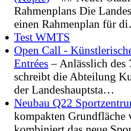
Rahmenplans Die Landesha
einen Rahmenplan für d
Test WMTS
Open Call - Künstlerisch
Entrées
– Anlässlich des
schreibt die Abteilung K
der Landeshauptsta…
Neubau Q22 Sportzentru
kompakten Grundfläche 
kombiniert das neue Spo