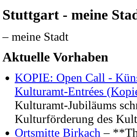
Stuttgart - meine Sta
– meine Stadt
Aktuelle Vorhaben
KOPIE: Open Call - Küns
Kulturamt-Entrées (Kopi
Kulturamt-Jubiläums schr
Kulturförderung des Kul
Ortsmitte Birkach
– **Th