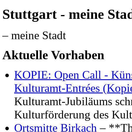
Stuttgart - meine Sta
– meine Stadt
Aktuelle Vorhaben
KOPIE: Open Call - Küns
Kulturamt-Entrées (Kopi
Kulturamt-Jubiläums schr
Kulturförderung des Kul
Ortsmitte Birkach
– **Th