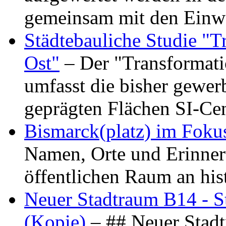
gemeinsam mit den Ein
Städtebauliche Studie "
Ost"
– Der "Transformat
umfasst die bisher gewer
geprägten Flächen SI-C
Bismarck(platz) im Foku
Namen, Orte und Erinner
öffentlichen Raum an hi
Neuer Stadtraum B14 - S
(Kopie)
– ## Neuer Stad