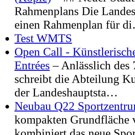
Rahmenplans Die Landesha
einen Rahmenplan für d
Test WMTS
Open Call - Künstlerisch
Entrées
– Anlässlich des
schreibt die Abteilung K
der Landeshauptsta…
Neubau Q22 Sportzentru
kompakten Grundfläche 
kombiniert das neue Spo