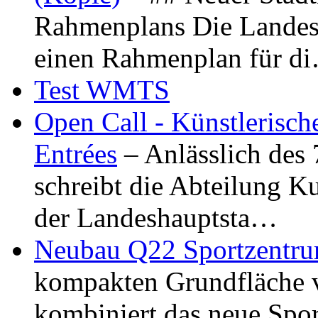
Rahmenplans Die Landesha
einen Rahmenplan für d
Test WMTS
Open Call - Künstlerisch
Entrées
– Anlässlich des
schreibt die Abteilung K
der Landeshauptsta…
Neubau Q22 Sportzentru
kompakten Grundfläche 
kombiniert das neue Spo