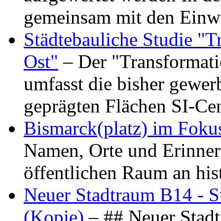
gemeinsam mit den Ein
Städtebauliche Studie "
Ost"
– Der "Transformat
umfasst die bisher gewer
geprägten Flächen SI-C
Bismarck(platz) im Foku
Namen, Orte und Erinner
öffentlichen Raum an hi
Neuer Stadtraum B14 - S
(Kopie)
– ## Neuer Stad