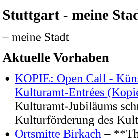
Stuttgart - meine Sta
– meine Stadt
Aktuelle Vorhaben
KOPIE: Open Call - Küns
Kulturamt-Entrées (Kopi
Kulturamt-Jubiläums schr
Kulturförderung des Kul
Ortsmitte Birkach
– **Th