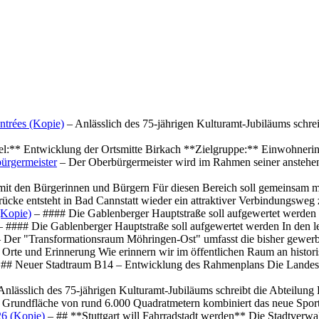
ntrées (Kopie)
– Anlässlich des 75-jährigen Kulturamt-Jubiläums schre
el:** Entwicklung der Ortsmitte Birkach **Zielgruppe:** Einwohner
ürgermeister
– Der Oberbürgermeister wird im Rahmen seiner anstehe
mit den Bürgerinnen und Bürgern Für diesen Bereich soll gemeinsam
cke entsteht in Bad Cannstatt wieder ein attraktiver Verbindungswe
(Kopie)
– #### Die Gablenberger Hauptstraße soll aufgewertet werde
 #### Die Gablenberger Hauptstraße soll aufgewertet werden In den
 Der "Transformationsraum Möhringen-Ost" umfasst die bisher gewerb
Orte und Erinnerung Wie erinnern wir im öffentlichen Raum an histo
## Neuer Stadtraum B14 – Entwicklung des Rahmenplans Die Landesha
Anlässlich des 75-jährigen Kulturamt-Jubiläums schreibt die Abteilun
 Grundfläche von rund 6.000 Quadratmetern kombiniert das neue Spo
26 (Kopie)
– ## **Stuttgart will Fahrradstadt werden** Die Stadtverwalt