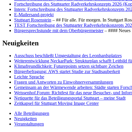
Fortschreibung des Stuttgarter Radverkehrskonzepts 2026 (Kop
Intern: Fortschreibung des Stuttgarter Radverkehrskonzepts 20
E-Mailersand-projekt
Stuttgart Rosenstein
– ## Für alle. Für morgen. In Stuttgart R
TEST Fortschreibung des Stuttgarter Radverkehrskonzepts 202
Bürgersprechstunde mit dem Oberbürgermeister
– #### Neues F
Neuigkeiten
Ausschuss beschließt Umgestaltung des Leonhards­platzes
Weiterentwicklung NeckarPark: Strukturplan schafft Leitbild für
Klimafreundlichkeit: Futurepoints setzen sichtbare Zeichen
Bürgerbefragung: AWS startet Studie zur Stadtsauberkeit
Leichte Sprache
Fragen und Antworten zu Einwohnerversammlungen
Gemeinsam an der Wärmewende arbeiten: Städte starten Fors
Weissenhof.Forum: Richtfest für das neue Besucher- und Info
Netiquette für das Beteiligungsportal Stuttgart – meine Stadt
Zeitkapsel für Stuttgart Moving Image Center
Alle Beteiligungen
Neuigkeiten
Veranstaltungen