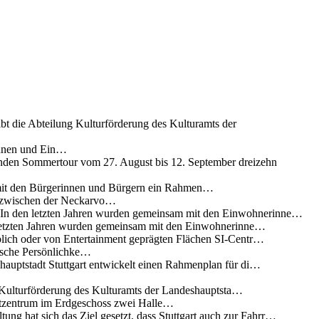
ibt die Abteilung Kulturförderung des Kulturamts der
innen und Ein…
nden Sommertour vom 27. August bis 12. September dreizehn
 mit den Bürgerinnen und Bürgern ein Rahmen…
g zwischen der Neckarvo…
n In den letzten Jahren wurden gemeinsam mit den Einwohnerinne…
 letzten Jahren wurden gemeinsam mit den Einwohnerinne…
lich oder von Entertainment geprägten Flächen SI-Centr…
rische Persönlichke…
uptstadt Stuttgart entwickelt einen Rahmenplan für di…
g Kulturförderung des Kulturamts der Landeshauptsta…
rtzentrum im Erdgeschoss zwei Halle…
ung hat sich das Ziel gesetzt, dass Stuttgart auch zur Fahrr…