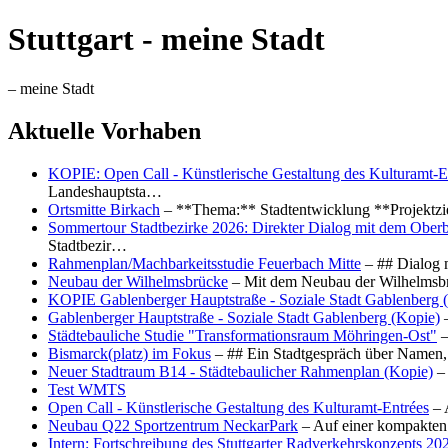
Stuttgart - meine Stadt
– meine Stadt
Aktuelle Vorhaben
KOPIE: Open Call - Künstlerische Gestaltung des Kulturamt-E
Landeshauptsta…
Ortsmitte Birkach
– **Thema:** Stadtentwicklung **Projektzi
Sommertour Stadtbezirke 2026: Direkter Dialog mit dem Oberb
Stadtbezir…
Rahmenplan/Machbarkeitsstudie Feuerbach Mitte
– ## Dialog 
Neubau der Wilhelmsbrücke
– Mit dem Neubau der Wilhelmsbrü
KOPIE Gablenberger Hauptstraße - Soziale Stadt Gablenberg 
Gablenberger Hauptstraße - Soziale Stadt Gablenberg (Kopie)
–
Städtebauliche Studie "Transformationsraum Möhringen-Ost"
–
Bismarck(platz) im Fokus
– ## Ein Stadtgespräch über Namen, 
Neuer Stadtraum B14 - Städtebaulicher Rahmenplan (Kopie)
– 
Test WMTS
Open Call - Künstlerische Gestaltung des Kulturamt-Entrées
– 
Neubau Q22 Sportzentrum NeckarPark
– Auf einer kompakten
Intern: Fortschreibung des Stuttgarter Radverkehrskonzepts 20