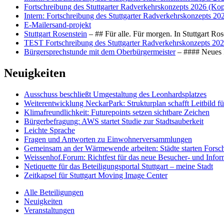
Fortschreibung des Stuttgarter Radverkehrskonzepts 2026 (Kop
Intern: Fortschreibung des Stuttgarter Radverkehrskonzepts 20
E-Mailersand-projekt
Stuttgart Rosenstein
– ## Für alle. Für morgen. In Stuttgart R
TEST Fortschreibung des Stuttgarter Radverkehrskonzepts 202
Bürgersprechstunde mit dem Oberbürgermeister
– #### Neues F
Neuigkeiten
Ausschuss beschließt Umgestaltung des Leonhards­platzes
Weiterentwicklung NeckarPark: Strukturplan schafft Leitbild für
Klimafreundlichkeit: Futurepoints setzen sichtbare Zeichen
Bürgerbefragung: AWS startet Studie zur Stadtsauberkeit
Leichte Sprache
Fragen und Antworten zu Einwohnerversammlungen
Gemeinsam an der Wärmewende arbeiten: Städte starten Fors
Weissenhof.Forum: Richtfest für das neue Besucher- und Info
Netiquette für das Beteiligungsportal Stuttgart – meine Stadt
Zeitkapsel für Stuttgart Moving Image Center
Alle Beteiligungen
Neuigkeiten
Veranstaltungen