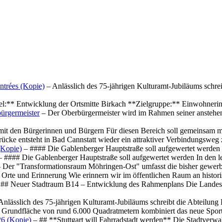
ntrées (Kopie)
– Anlässlich des 75-jährigen Kulturamt-Jubiläums schre
el:** Entwicklung der Ortsmitte Birkach **Zielgruppe:** Einwohner
ürgermeister
– Der Oberbürgermeister wird im Rahmen seiner anstehe
mit den Bürgerinnen und Bürgern Für diesen Bereich soll gemeinsam
cke entsteht in Bad Cannstatt wieder ein attraktiver Verbindungswe
(Kopie)
– #### Die Gablenberger Hauptstraße soll aufgewertet werde
 #### Die Gablenberger Hauptstraße soll aufgewertet werden In den
 Der "Transformationsraum Möhringen-Ost" umfasst die bisher gewerb
Orte und Erinnerung Wie erinnern wir im öffentlichen Raum an histo
## Neuer Stadtraum B14 – Entwicklung des Rahmenplans Die Landesha
Anlässlich des 75-jährigen Kulturamt-Jubiläums schreibt die Abteilun
 Grundfläche von rund 6.000 Quadratmetern kombiniert das neue Spo
26 (Kopie)
– ## **Stuttgart will Fahrradstadt werden** Die Stadtverwalt