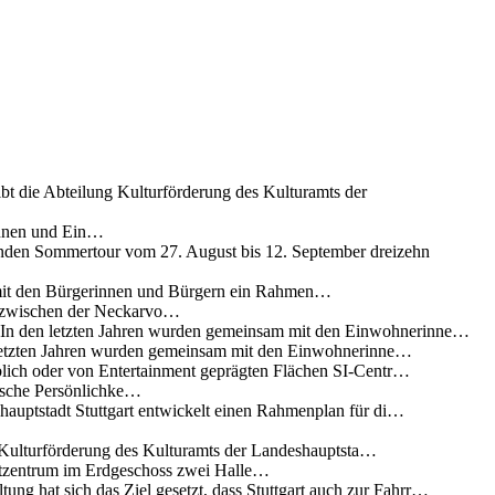
ibt die Abteilung Kulturförderung des Kulturamts der
innen und Ein…
nden Sommertour vom 27. August bis 12. September dreizehn
 mit den Bürgerinnen und Bürgern ein Rahmen…
g zwischen der Neckarvo…
n In den letzten Jahren wurden gemeinsam mit den Einwohnerinne…
 letzten Jahren wurden gemeinsam mit den Einwohnerinne…
lich oder von Entertainment geprägten Flächen SI-Centr…
rische Persönlichke…
uptstadt Stuttgart entwickelt einen Rahmenplan für di…
g Kulturförderung des Kulturamts der Landeshauptsta…
rtzentrum im Erdgeschoss zwei Halle…
ung hat sich das Ziel gesetzt, dass Stuttgart auch zur Fahrr…