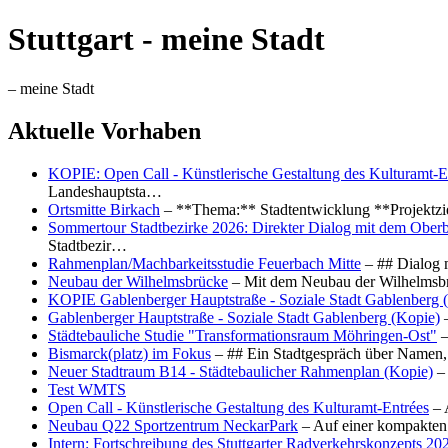
Stuttgart - meine Stadt
– meine Stadt
Aktuelle Vorhaben
KOPIE: Open Call - Künstlerische Gestaltung des Kulturamt-E
Landeshauptsta…
Ortsmitte Birkach
– **Thema:** Stadtentwicklung **Projektzi
Sommertour Stadtbezirke 2026: Direkter Dialog mit dem Oberb
Stadtbezir…
Rahmenplan/Machbarkeitsstudie Feuerbach Mitte
– ## Dialog 
Neubau der Wilhelmsbrücke
– Mit dem Neubau der Wilhelmsbrü
KOPIE Gablenberger Hauptstraße - Soziale Stadt Gablenberg 
Gablenberger Hauptstraße - Soziale Stadt Gablenberg (Kopie)
–
Städtebauliche Studie "Transformationsraum Möhringen-Ost"
–
Bismarck(platz) im Fokus
– ## Ein Stadtgespräch über Namen, 
Neuer Stadtraum B14 - Städtebaulicher Rahmenplan (Kopie)
– 
Test WMTS
Open Call - Künstlerische Gestaltung des Kulturamt-Entrées
– 
Neubau Q22 Sportzentrum NeckarPark
– Auf einer kompakten
Intern: Fortschreibung des Stuttgarter Radverkehrskonzepts 20