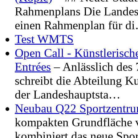
Rahmenplans Die Landesha
einen Rahmenplan für d
Test WMTS
Open Call - Künstlerisch
Entrées
– Anlässlich des
schreibt die Abteilung K
der Landeshauptsta…
Neubau Q22 Sportzentru
kompakten Grundfläche 
kombiniert das neue Spo