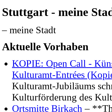
Stuttgart - meine Sta
– meine Stadt
Aktuelle Vorhaben
KOPIE: Open Call - Küns
Kulturamt-Entrées (Kopi
Kulturamt-Jubiläums schr
Kulturförderung des Kul
Ortsmitte Birkach
– **Th