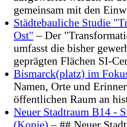
gemeinsam mit den Ein
Städtebauliche Studie "
Ost"
– Der "Transformat
umfasst die bisher gewer
geprägten Flächen SI-C
Bismarck(platz) im Foku
Namen, Orte und Erinner
öffentlichen Raum an hi
Neuer Stadtraum B14 - S
(Kopie)
– ## Neuer Stad