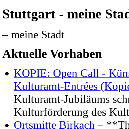
Stuttgart - meine Sta
– meine Stadt
Aktuelle Vorhaben
KOPIE: Open Call - Küns
Kulturamt-Entrées (Kopi
Kulturamt-Jubiläums schr
Kulturförderung des Kul
Ortsmitte Birkach
– **Th