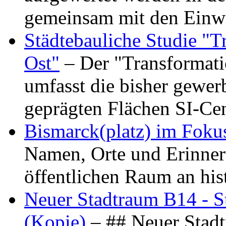
gemeinsam mit den Ein
Städtebauliche Studie "
Ost"
– Der "Transformat
umfasst die bisher gewer
geprägten Flächen SI-C
Bismarck(platz) im Foku
Namen, Orte und Erinner
öffentlichen Raum an hi
Neuer Stadtraum B14 - S
(Kopie)
– ## Neuer Stad