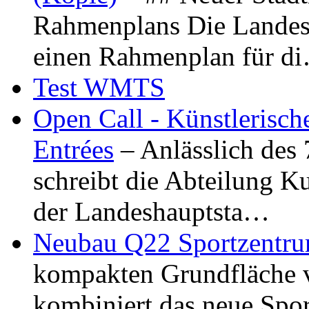
Rahmenplans Die Landesha
einen Rahmenplan für d
Test WMTS
Open Call - Künstlerisch
Entrées
– Anlässlich des
schreibt die Abteilung K
der Landeshauptsta…
Neubau Q22 Sportzentru
kompakten Grundfläche 
kombiniert das neue Spo