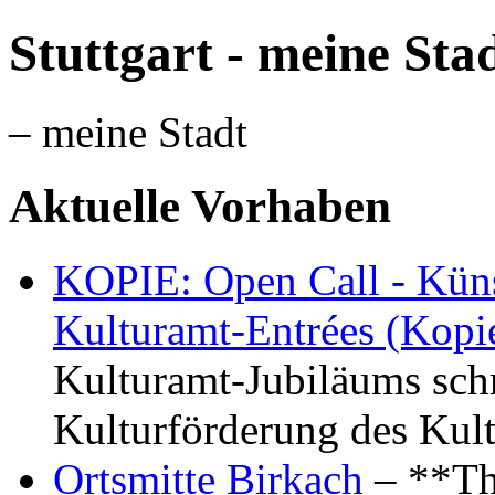
Stuttgart - meine Sta
– meine Stadt
Aktuelle Vorhaben
KOPIE: Open Call - Küns
Kulturamt-Entrées (Kopi
Kulturamt-Jubiläums schr
Kulturförderung des Kul
Ortsmitte Birkach
– **Th