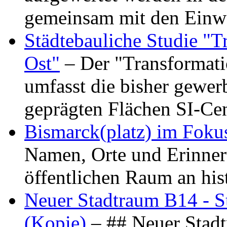
gemeinsam mit den Ein
Städtebauliche Studie "
Ost"
– Der "Transformat
umfasst die bisher gewer
geprägten Flächen SI-C
Bismarck(platz) im Foku
Namen, Orte und Erinner
öffentlichen Raum an hi
Neuer Stadtraum B14 - S
(Kopie)
– ## Neuer Stad