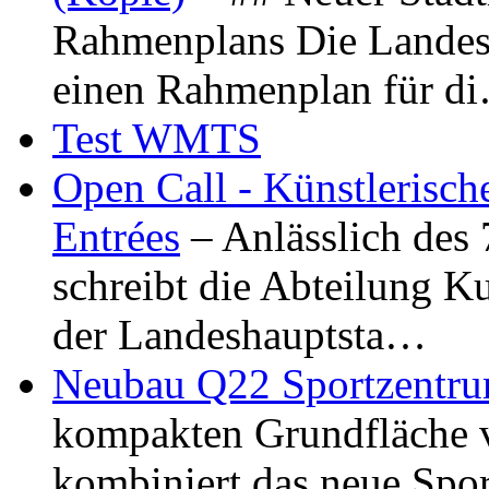
Rahmenplans Die Landesha
einen Rahmenplan für d
Test WMTS
Open Call - Künstlerisch
Entrées
– Anlässlich des
schreibt die Abteilung K
der Landeshauptsta…
Neubau Q22 Sportzentru
kompakten Grundfläche 
kombiniert das neue Spo