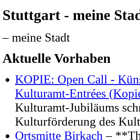
Stuttgart - meine Sta
– meine Stadt
Aktuelle Vorhaben
KOPIE: Open Call - Küns
Kulturamt-Entrées (Kopi
Kulturamt-Jubiläums schr
Kulturförderung des Kul
Ortsmitte Birkach
– **Th