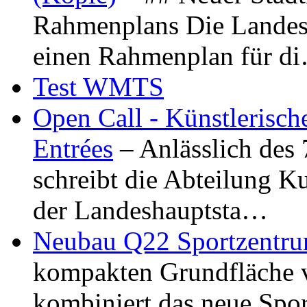
Rahmenplans Die Landesha
einen Rahmenplan für d
Test WMTS
Open Call - Künstlerisch
Entrées
– Anlässlich des
schreibt die Abteilung K
der Landeshauptsta…
Neubau Q22 Sportzentru
kompakten Grundfläche 
kombiniert das neue Spo