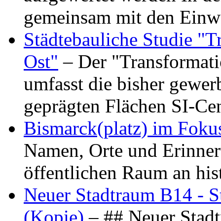
gemeinsam mit den Ein
Städtebauliche Studie "
Ost"
– Der "Transformat
umfasst die bisher gewer
geprägten Flächen SI-C
Bismarck(platz) im Foku
Namen, Orte und Erinner
öffentlichen Raum an hi
Neuer Stadtraum B14 - S
(Kopie)
– ## Neuer Stad