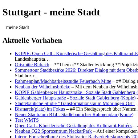
Stuttgart - meine Stadt
– meine Stadt
Aktuelle Vorhaben
KOPIE: Open Call - Künstlerische Gestaltung des Kulturamt-E
Landeshauptsta…
Ortsmitte Birkach
– **Thema:** Stadtentwicklung **Projektzi
Sommertour Stadtbezirke 2026: Direkter Dialog mit dem Oberb
Stadtbezir…
Rahmenplan/Machbarkeitsstudie Feuerbach Mitte
– ## Dialog 
Neubau der Wilhelmsbrücke
– Mit dem Neubau der Wilhelmsbrü
KOPIE Gablenberger Hauptstraße - Soziale Stadt Gablenberg 
Gablenberger Hauptstraße - Soziale Stadt Gablenberg (Kopie)
–
Städtebauliche Studie "Transformationsraum Möhringen-Ost"
–
Bismarck(platz) im Fokus
– ## Ein Stadtgespräch über Namen, 
Neuer Stadtraum B14 - Städtebaulicher Rahmenplan (Kopie)
– 
Test WMTS
Open Call - Künstlerische Gestaltung des Kulturamt-Entrées
– 
Neubau Q22 Sportzentrum NeckarPark
– Auf einer kompakten
Intern: Fortschreibung des Stuttgarter Radverkehrskonzepts 20