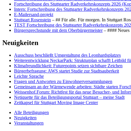
Fortschreibung des Stuttgarter Radverkehrskonzepts 2026 (Kop
Intern: Fortschreibung des Stuttgarter Radverkehrskonzepts 20
E-Mailersand-projekt
Stuttgart Rosenstein
– ## Für alle. Für morgen. In Stuttgart R
TEST Fortschreibung des Stuttgarter Radverkehrskonzepts 202
Bürgersprechstunde mit dem Oberbürgermeister
– #### Neues F
Neuigkeiten
Ausschuss beschließt Umgestaltung des Leonhards­platzes
Weiterentwicklung NeckarPark: Strukturplan schafft Leitbild für
Klimafreundlichkeit: Futurepoints setzen sichtbare Zeichen
Bürgerbefragung: AWS startet Studie zur Stadtsauberkeit
Leichte Sprache
Fragen und Antworten zu Einwohnerversammlungen
Gemeinsam an der Wärmewende arbeiten: Städte starten Fors
Weissenhof.Forum: Richtfest für das neue Besucher- und Info
Netiquette für das Beteiligungsportal Stuttgart – meine Stadt
Zeitkapsel für Stuttgart Moving Image Center
Alle Beteiligungen
Neuigkeiten
Veranstaltungen