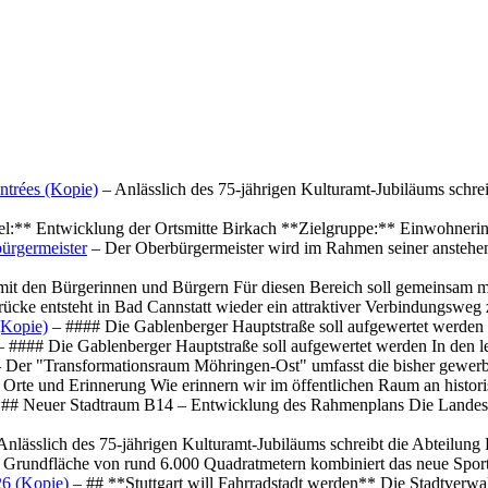
ntrées (Kopie)
– Anlässlich des 75-jährigen Kulturamt-Jubiläums schre
el:** Entwicklung der Ortsmitte Birkach **Zielgruppe:** Einwohner
ürgermeister
– Der Oberbürgermeister wird im Rahmen seiner anstehe
mit den Bürgerinnen und Bürgern Für diesen Bereich soll gemeinsam
cke entsteht in Bad Cannstatt wieder ein attraktiver Verbindungswe
(Kopie)
– #### Die Gablenberger Hauptstraße soll aufgewertet werde
 #### Die Gablenberger Hauptstraße soll aufgewertet werden In den
 Der "Transformationsraum Möhringen-Ost" umfasst die bisher gewerb
Orte und Erinnerung Wie erinnern wir im öffentlichen Raum an histo
## Neuer Stadtraum B14 – Entwicklung des Rahmenplans Die Landesha
Anlässlich des 75-jährigen Kulturamt-Jubiläums schreibt die Abteilun
 Grundfläche von rund 6.000 Quadratmetern kombiniert das neue Spo
26 (Kopie)
– ## **Stuttgart will Fahrradstadt werden** Die Stadtverwalt