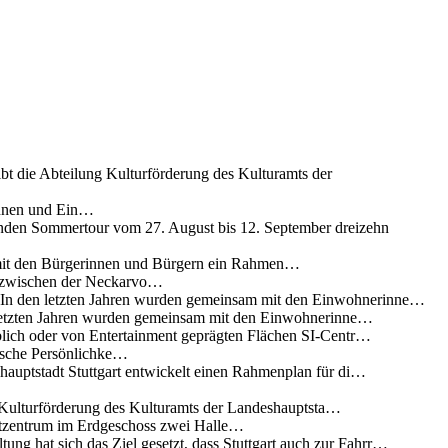
ibt die Abteilung Kulturförderung des Kulturamts der
innen und Ein…
nden Sommertour vom 27. August bis 12. September dreizehn
 mit den Bürgerinnen und Bürgern ein Rahmen…
g zwischen der Neckarvo…
n In den letzten Jahren wurden gemeinsam mit den Einwohnerinne…
 letzten Jahren wurden gemeinsam mit den Einwohnerinne…
lich oder von Entertainment geprägten Flächen SI-Centr…
rische Persönlichke…
uptstadt Stuttgart entwickelt einen Rahmenplan für di…
g Kulturförderung des Kulturamts der Landeshauptsta…
rtzentrum im Erdgeschoss zwei Halle…
ung hat sich das Ziel gesetzt, dass Stuttgart auch zur Fahrr…