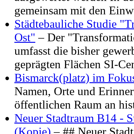
gemeinsam mit den Ein
Städtebauliche Studie "
Ost"
– Der "Transformat
umfasst die bisher gewer
geprägten Flächen SI-C
Bismarck(platz) im Foku
Namen, Orte und Erinner
öffentlichen Raum an hi
Neuer Stadtraum B14 - S
(Kopie)
– ## Neuer Stad