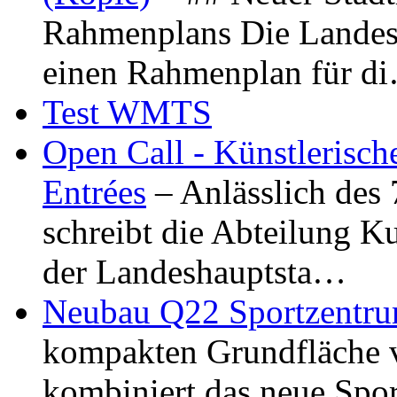
Rahmenplans Die Landesha
einen Rahmenplan für d
Test WMTS
Open Call - Künstlerisch
Entrées
– Anlässlich des
schreibt die Abteilung K
der Landeshauptsta…
Neubau Q22 Sportzentru
kompakten Grundfläche 
kombiniert das neue Spo