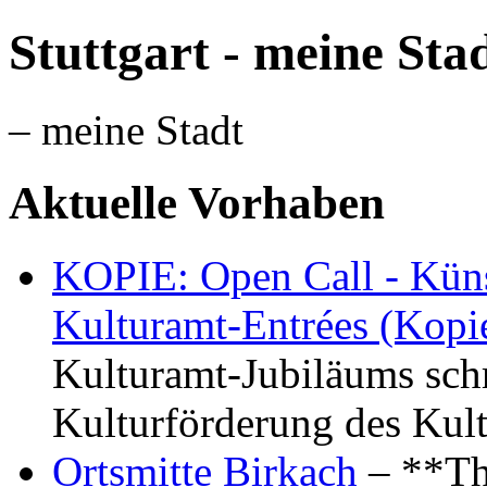
Stuttgart - meine Sta
– meine Stadt
Aktuelle Vorhaben
KOPIE: Open Call - Küns
Kulturamt-Entrées (Kopi
Kulturamt-Jubiläums schr
Kulturförderung des Kul
Ortsmitte Birkach
– **Th