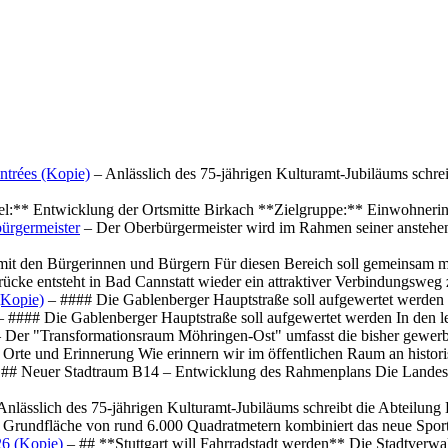
ntrées (Kopie)
– Anlässlich des 75-jährigen Kulturamt-Jubiläums schre
el:** Entwicklung der Ortsmitte Birkach **Zielgruppe:** Einwohner
ürgermeister
– Der Oberbürgermeister wird im Rahmen seiner anstehe
mit den Bürgerinnen und Bürgern Für diesen Bereich soll gemeinsam
cke entsteht in Bad Cannstatt wieder ein attraktiver Verbindungswe
(Kopie)
– #### Die Gablenberger Hauptstraße soll aufgewertet werde
 #### Die Gablenberger Hauptstraße soll aufgewertet werden In den
 Der "Transformationsraum Möhringen-Ost" umfasst die bisher gewerb
Orte und Erinnerung Wie erinnern wir im öffentlichen Raum an histo
## Neuer Stadtraum B14 – Entwicklung des Rahmenplans Die Landesha
Anlässlich des 75-jährigen Kulturamt-Jubiläums schreibt die Abteilun
 Grundfläche von rund 6.000 Quadratmetern kombiniert das neue Spo
26 (Kopie)
– ## **Stuttgart will Fahrradstadt werden** Die Stadtverwalt