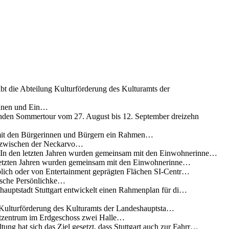
ibt die Abteilung Kulturförderung des Kulturamts der
innen und Ein…
nden Sommertour vom 27. August bis 12. September dreizehn
 mit den Bürgerinnen und Bürgern ein Rahmen…
g zwischen der Neckarvo…
n In den letzten Jahren wurden gemeinsam mit den Einwohnerinne…
 letzten Jahren wurden gemeinsam mit den Einwohnerinne…
lich oder von Entertainment geprägten Flächen SI-Centr…
rische Persönlichke…
uptstadt Stuttgart entwickelt einen Rahmenplan für di…
g Kulturförderung des Kulturamts der Landeshauptsta…
rtzentrum im Erdgeschoss zwei Halle…
ung hat sich das Ziel gesetzt, dass Stuttgart auch zur Fahrr…