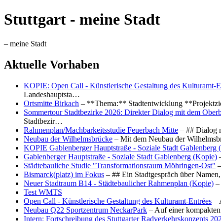
Stuttgart - meine Stadt
– meine Stadt
Aktuelle Vorhaben
KOPIE: Open Call - Künstlerische Gestaltung des Kulturamt-E
Landeshauptsta…
Ortsmitte Birkach
– **Thema:** Stadtentwicklung **Projektzi
Sommertour Stadtbezirke 2026: Direkter Dialog mit dem Oberb
Stadtbezir…
Rahmenplan/Machbarkeitsstudie Feuerbach Mitte
– ## Dialog 
Neubau der Wilhelmsbrücke
– Mit dem Neubau der Wilhelmsbrü
KOPIE Gablenberger Hauptstraße - Soziale Stadt Gablenberg 
Gablenberger Hauptstraße - Soziale Stadt Gablenberg (Kopie)
–
Städtebauliche Studie "Transformationsraum Möhringen-Ost"
–
Bismarck(platz) im Fokus
– ## Ein Stadtgespräch über Namen, 
Neuer Stadtraum B14 - Städtebaulicher Rahmenplan (Kopie)
– 
Test WMTS
Open Call - Künstlerische Gestaltung des Kulturamt-Entrées
– 
Neubau Q22 Sportzentrum NeckarPark
– Auf einer kompakten
Intern: Fortschreibung des Stuttgarter Radverkehrskonzepts 20