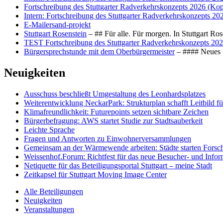
Fortschreibung des Stuttgarter Radverkehrskonzepts 2026 (Kop
Intern: Fortschreibung des Stuttgarter Radverkehrskonzepts 20
E-Mailersand-projekt
Stuttgart Rosenstein
– ## Für alle. Für morgen. In Stuttgart R
TEST Fortschreibung des Stuttgarter Radverkehrskonzepts 202
Bürgersprechstunde mit dem Oberbürgermeister
– #### Neues F
Neuigkeiten
Ausschuss beschließt Umgestaltung des Leonhards­platzes
Weiterentwicklung NeckarPark: Strukturplan schafft Leitbild für
Klimafreundlichkeit: Futurepoints setzen sichtbare Zeichen
Bürgerbefragung: AWS startet Studie zur Stadtsauberkeit
Leichte Sprache
Fragen und Antworten zu Einwohnerversammlungen
Gemeinsam an der Wärmewende arbeiten: Städte starten Fors
Weissenhof.Forum: Richtfest für das neue Besucher- und Info
Netiquette für das Beteiligungsportal Stuttgart – meine Stadt
Zeitkapsel für Stuttgart Moving Image Center
Alle Beteiligungen
Neuigkeiten
Veranstaltungen