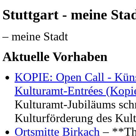
Stuttgart - meine Sta
– meine Stadt
Aktuelle Vorhaben
KOPIE: Open Call - Küns
Kulturamt-Entrées (Kopi
Kulturamt-Jubiläums schr
Kulturförderung des Kul
Ortsmitte Birkach
– **Th