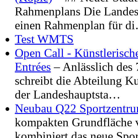
Rahmenplans Die Landesha
einen Rahmenplan für d
Test WMTS
Open Call - Künstlerisch
Entrées
– Anlässlich des
schreibt die Abteilung K
der Landeshauptsta…
Neubau Q22 Sportzentru
kompakten Grundfläche 
kombiniert das neue Spo