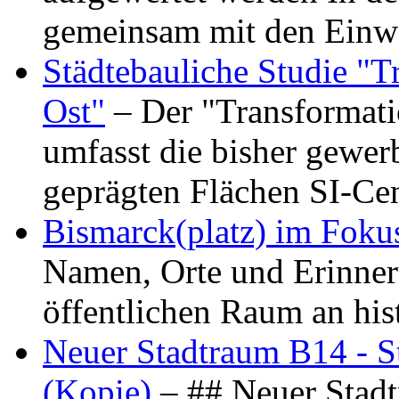
gemeinsam mit den Ein
Städtebauliche Studie "
Ost"
– Der "Transformat
umfasst die bisher gewer
geprägten Flächen SI-C
Bismarck(platz) im Foku
Namen, Orte und Erinner
öffentlichen Raum an hi
Neuer Stadtraum B14 - S
(Kopie)
– ## Neuer Stad